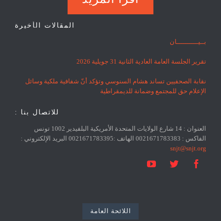
المقالات الأخيرة
بــيـــــــــــان
تقرير الجلسة العامة العادية الثانية 31 جويلية 2026
نقابة الصحفيين تساند هشام السنوسي وتؤكد أنّ شفافية ملكية وسائل
الإعلام حق للمجتمع وضمانة للديمقراطية
للاتصال بنا :
العنوان : 14 شارع الولايات المتحدة الأمريكية البلفيدير 1002 تونس
الفاكس : 0021671783383 الهاتف :0021671783395 البريد الإلكتروني :
snjt@snjt.org



اللائحة العامة