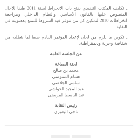
ـ تكليف المكتب التنفيذي بفتح باب الانخراط لسنة 2011 طبقا للآجال
المنصوص عليها بالقانون الأساسي والنظام الداخلي ومراجعة
انخراطات 2010 لتمكين كل من تتوفر فيه الشروط للتمتع بعضويته في
النقابة .
ـ تكوين ما يلزم من لجان لإعداد المؤتمر القادم طبقا لما يتطلبه من
شفافية وحرية وديمقراطية.
عن الجلسة العامة
لجنة الصياغة
محمد بن صالح
هشام السنوسي
سلمى الجلاصي
عبد المجيد الحواشي
عبد الباسط الفريضي
رئيس النقابة
ناجي البغوري