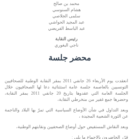
محمد بن صالح
هشام السنوسي
سلمى الجلاصي
عبد المجيد الحواشي
عبد الباسط الفريضي
رئيس النقابة
ناجي البغوري
محضر جلسة
انعقدت يوم الأربعاء 26 جانفي 2011 بمقر النقابة الوطنية للصحافيين
التونسيين بالعاصمة جلسة عامة استثنائية دعا لها الصحافيون خلال
الجلسة العامة التي عقدوها بتاريخ 20 جانفي 2011 بمقر النقابة،
وحضرها جمع غفير من منخرطي النقابة،
وبعد التداول في شأن الأوضاع السياسية التي تمرّ بها البلاد والناجمة
عن الثورة الشعبية المجيدة ،
وبعد النقاش المستفيض حول أوضاع الصحفيين ونقابتهم الوطنية،
قرّر الحاضرون بالإجماع ما يلي :