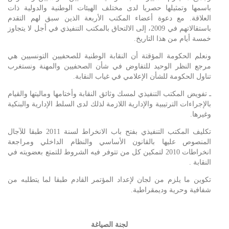
باسمها وتمثيلها حصريا لدى مختلف الهيئات الوطنية والدولية ذات
العلاقة. مع دعوة أعضاء المكتب الأربعة الذين سبق لهم التقدم
باستقالاتهم في 2009، إلى الالتحاق بالمكتب التنفيذي في أجل لا يتجاوز
خمسة أيام من هذا التاريخ.
ونعلم الحكومة المؤقتة أن النقابة الوطنية للصحفيين التونسيين هي
مرجع النظر الوحيد للتفاوض في شأن الصحفيين والمهنة ونستغرب
تناول الحكومة للشأن الإعلامي في غياب النقابة.
ـ تفويض المكتب التنفيذي لمسك وثائق النقابة وأختامها وماليتها والقيام
بالإجراءات الترتيبية والإدارية اللازمة لذلك لدى السلط الإدارية والبنكية
وغيرها.
تكليف المكتب التنفيذي بفتح باب الانخراط لسنة 2011 طبقا للآجال
المنصوص عليها بالقانون الأساسي والنظام الداخلي ومراجعة
انخراطات 2010 لتمكين كل من تتوفر فيه الشروط للتمتع بعضويته في
النقابة .
تكوين ما يلزم من لجان لإعداد المؤتمر القادم طبقا لما يتطلبه من
شفافية وحرية وديمقراطية.
لجنة الصياغة