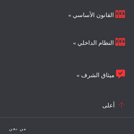

القانون الأساسي »

النظام الداخلي »

ميثاق الشرف »

أعلى
من نحن