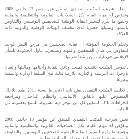
ـ نعلن شرعية المكتب التنفيذي المنبثق عن مؤتمر 13 جانفي 2008
ونفوّض له مهام القيام بكل الصلاحيات القانونية والتنظيمية والمالية
وجميع ما يلزم لتسيير النقابة الوطنية للصحفيين التونسيين والتفاوض
باسمها وتمثيلها حصريا لدى مختلف الهيئات الوطنية والدولية ذات
العلاقة.
ونعلم الحكومة المؤقتة أن نقابة الصحفيين هي مرجع النظر الوحيد
للتفاوض في شأن الصحفيين والمهنة ونستغرب تناول الحكومة للشأن
الإعلامي في غياب من يمثلها شرعيا.
ـ تفويض المكتب التنفيذي لمسك وثائق النقابة وأختامها وماليتها والقيام
بالإجراءات الترتيبية والإدارية اللازمة لذلك لدى السلط الإدارية والبنكية
وغيرها.
ـ تكليف المكتب التنفيذي بفتح باب الانخراط لسنة 2011 طبقا للآجال
المنصوص عليها بالقانون الأساسي والنظام الداخلي ومراجعة
انخراطات 2010 لتمكين كل من تتوفر فيه الشروط للتمتع بعضويته في
النقابة .
نعلن شرعية المكتب التنفيذي المنبثق عن مؤتمر 13 جانفي 2008
ونفوّض له مهام القيام بكل الصلاحيات القانونية والتنظيمية والمالية
وجميع ما يلزم لتسيير النقابة الوطنية للصحفيين التونسيين والتفاوض
باسمها وتمثيلها حصريا لدى مختلف الهيئات الوطنية