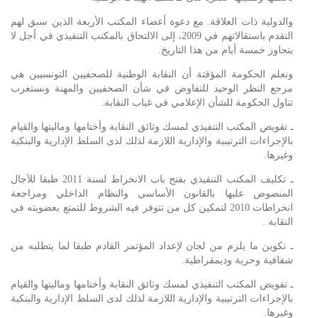
والدولية ذات العلاقة. مع دعوة أعضاء المكتب الأربعة الذين سبق لهم
التقدم باستقالاتهم في 2009، إلى الالتحاق بالمكتب التنفيذي في أجل لا
يتجاوز خمسة أيام من هذا التاريخ.
ونعلم الحكومة المؤقتة أن النقابة الوطنية للصحفيين التونسيين هي
مرجع النظر الوحيد للتفاوض في شأن الصحفيين والمهنة ونستغرب
تناول الحكومة للشأن الإعلامي في غياب النقابة.
ـ تفويض المكتب التنفيذي لمسك وثائق النقابة وأختامها وماليتها والقيام
بالإجراءات الترتيبية والإدارية اللازمة لذلك لدى السلط الإدارية والبنكية
وغيرها.
ـ تكليف المكتب التنفيذي بفتح باب الانخراط لسنة 2011 طبقا للآجال
المنصوص عليها بالقانون الأساسي والنظام الداخلي ومراجعة
انخراطات 2010 لتمكين كل من تتوفر فيه الشروط للتمتع بعضويته في
النقابة .
ـ تكوين ما يلزم من لجان لإعداد المؤتمر القادم طبقا لما يتطلبه من
شفافية وحرية وديمقراطية.
ـ تفويض المكتب التنفيذي لمسك وثائق النقابة وأختامها وماليتها والقيام
بالإجراءات الترتيبية والإدارية اللازمة لذلك لدى السلط الإدارية والبنكية
وغيرها.