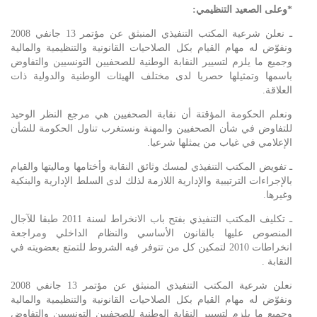
*وعلى الصعيد التنظيمي
:
ـ نعلن شرعية المكتب التنفيذي المنبثق عن مؤتمر 13 جانفي 2008
ونفوّض له مهام القيام بكل الصلاحيات القانونية والتنظيمية والمالية
وجميع ما يلزم لتسيير النقابة الوطنية للصحفيين التونسيين والتفاوض
باسمها وتمثيلها حصريا لدى مختلف الهيئات الوطنية والدولية ذات
العلاقة.
ونعلم الحكومة المؤقتة أن نقابة الصحفيين هي مرجع النظر الوحيد
للتفاوض في شأن الصحفيين والمهنة ونستغرب تناول الحكومة للشأن
الإعلامي في غياب من يمثلها شرعيا.
ـ تفويض المكتب التنفيذي لمسك وثائق النقابة وأختامها وماليتها والقيام
بالإجراءات الترتيبية والإدارية اللازمة لذلك لدى السلط الإدارية والبنكية
وغيرها.
ـ تكليف المكتب التنفيذي بفتح باب الانخراط لسنة 2011 طبقا للآجال
المنصوص عليها بالقانون الأساسي والنظام الداخلي ومراجعة
انخراطات 2010 لتمكين كل من تتوفر فيه الشروط للتمتع بعضويته في
النقابة .
نعلن شرعية المكتب التنفيذي المنبثق عن مؤتمر 13 جانفي 2008
ونفوّض له مهام القيام بكل الصلاحيات القانونية والتنظيمية والمالية
وجميع ما يلزم لتسيير النقابة الوطنية للصحفيين التونسيين والتفاوض