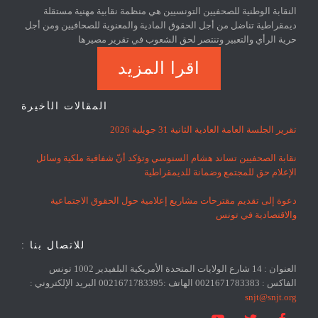
النقابة الوطنية للصحفيين التونسيين هي منظمة نقابية مهنية مستقلة
ديمقراطية تناضل من أجل الحقوق المادية والمعنوية للصحافيين ومن أجل
حرية الرأي والتعبير وتنتصر لحق الشعوب في تقرير مصيرها
اقرا المزيد
المقالات الأخيرة
تقرير الجلسة العامة العادية الثانية 31 جويلية 2026
نقابة الصحفيين تساند هشام السنوسي وتؤكد أنّ شفافية ملكية وسائل
الإعلام حق للمجتمع وضمانة للديمقراطية
دعوة إلى تقديم مقترحات مشاريع إعلامية حول الحقوق الاجتماعية
والاقتصادية في تونس
للاتصال بنا :
العنوان : 14 شارع الولايات المتحدة الأمريكية البلفيدير 1002 تونس
الفاكس : 0021671783383 الهاتف :0021671783395 البريد الإلكتروني :
snjt@snjt.org