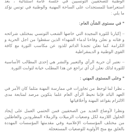
الوطنية للصحفيين التونسيين في جلسة عامة استثنائية ، بعد
استعراضنا للمستجدات على الساحة المهنية والوطنية في تونس نؤكد
ما يلي :
*
في مستوى الشأن العام
:
– إكبارنا للثورة المجيدة التي خاضها الشعب التونسي بمختلف شرائحه
و فئاته و نعلن وفاءنا لدماء الشهداء الذين سقطوا من اجل الحرية و
الكرامة كما نعلن تجندنا الدائم للذود عن مكاسب الثورة مع كافة
القوى الوطنية و الديمقراطية
– نعتبر أن حرية الرأي والتعبير والنشر هي إحدى المطالب الأساسية
للثورة لذلك نعلن أن أي تراجع عن هذا المطلب خيانة لثوابت الثورة.
*
وعلى المستوى المهني
:
ـ نظرا لما لوحظ من تجاوزات في ممارسة المهنة مثلما كان الأمر في
العهد البائد فإننا نحيط الرأي العام علما بتكوين مرصد لمتابعة مدى
الالتزام بقواعد المهنة وأخلاقياتها
ونظرا لأوضاع العديد من الصحفيين فمن الحتمي العمل على إيجاد
الحلول اللازمة لكل وضعيات الزميلات والزملاء المطرودين والعاطلين
من مختلف المؤسسات الإعلامية وفي مقدمتها المؤسسات المهددة
بالغلق مع منح الأولوية للوضعيات المستعجلة.