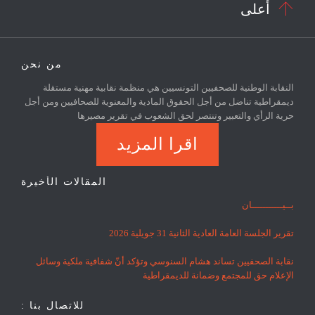

أعلى
من نحن
النقابة الوطنية للصحفيين التونسيين هي منظمة نقابية مهنية مستقلة
ديمقراطية تناضل من أجل الحقوق المادية والمعنوية للصحافيين ومن أجل
حرية الرأي والتعبير وتنتصر لحق الشعوب في تقرير مصيرها
اقرا المزيد
المقالات الأخيرة
بــيـــــــــــان
تقرير الجلسة العامة العادية الثانية 31 جويلية 2026
نقابة الصحفيين تساند هشام السنوسي وتؤكد أنّ شفافية ملكية وسائل
الإعلام حق للمجتمع وضمانة للديمقراطية
للاتصال بنا :