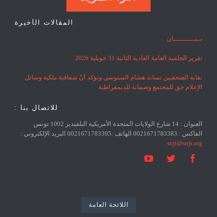
المقالات الأخيرة
بــيـــــــــــان
تقرير الجلسة العامة العادية الثانية 31 جويلية 2026
نقابة الصحفيين تساند هشام السنوسي وتؤكد أنّ شفافية ملكية وسائل
الإعلام حق للمجتمع وضمانة للديمقراطية
للاتصال بنا :
العنوان : 14 شارع الولايات المتحدة الأمريكية البلفيدير 1002 تونس
الفاكس : 0021671783383 الهاتف :0021671783395 البريد الإلكتروني :
snjt@snjt.org



اللائحة العامة