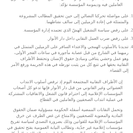
العاملين فيه وديمومة المؤسسة نؤكد:
على مواصلة تحركنا النضالي إلى حين تحقيق المطالب المشروعة
والمتمثلة في إعادة الزميلين إلى سالف نشاطهما.
على رفض سياسة التشغيل الهشّ الذي تعتمده إدارة المؤسسة.
على رفض ضرب العمل النقابي داخل دار الأنوار.
تنديدنا بالأسلوب الهمجي والاعتداء السافر على الزميلين المتمثل في
رميهما في الشارع من قبل عصابة مأجورة في ساعات الفجر الأولى،
وهو عمل وحشي يتنافى ومبادئ حقوق الإنسان وتحتفظ الأطراف
النقابية بحقها في تتبع كل من يثبت تورطه في هذه الجريمة ورفع الأمر
إلى القضاء.
إن الأطراف النقابية المجتمعة اليوم إذ ترفض أسلوب الانتداب
العشوائي وغير القانوني من قبل دار الأنوار فإنها تدعو كل أصحاب
المؤسسات الإعلامية إلى احترام قانون الشغل والاتفاقيات المشتركة
في عملية انتداب الصحفيين والعاملين في القطاع.
وتحمل النقابات الممضية أسفله الحكومة مسؤولية ضمان الحقوق
المادية والمعنوية للصحفيين والامتناع عن غض الطرف عن خرق
المؤسسات الإعلامية للقوانين وذلك بضرورة التصدي لسياسة تفريخ
مؤسسات إعلامية غير جدّية، وتطالب النيابة العمومية بفتح تحقيق في