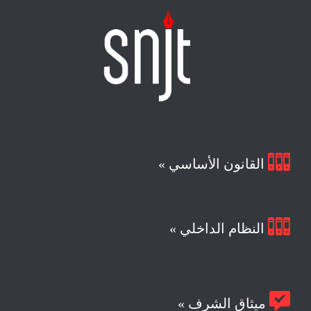

القانون الأساسي »

النظام الداخلي »

ميثاق الشرف »