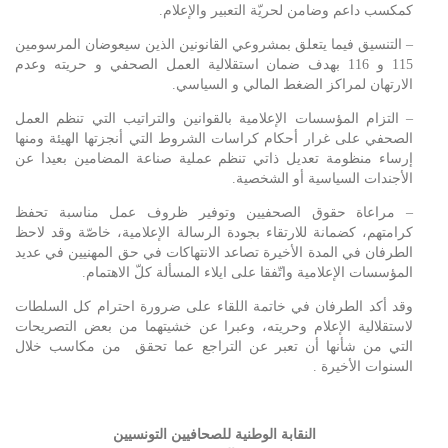
كمكسب داعم وضامن لحريّة التعبير والإعلام.
– التنسيق فيما يتعلق بمشروعي القانونين الذين سيعوضان المرسومين
115 و 116 بهدف ضمان استقلالية العمل الصحفي و حريته وعدم
الارتهان لمراكز الضغط المالي و السياسي.
– التزام المؤسسات الإعلامية بالقوانين والتراتيب التي تنظم العمل
الصحفي على غرار أحكام كراسات الشروط التي أنجزتها الهيئة ومنها
إرساء منظومة تعديل ذاتي تنظم عملية صناعة المضامين بعيدا عن
الأجندات السياسية أو الشخصية.
– مراعاة حقوق الصحفيين وتوفير ظروف عمل مناسبة تحفظ
كرامتهم، كضمانة للارتقاء بجودة الرسالة الإعلامية، خاصّة وقد لاحظ
الطرفان في المدة الأخيرة تصاعد الانتهاكات في حق المهنيين في عديد
المؤسسات الإعلامية واتّفقا على ايلاء المسألة كلّ الاهتمام.
وقد أكد الطرفان في خاتمة اللقاء على ضرورة احترام كل السلطات
لاستقلالية الإعلام وحريته، وعبرا عن خشيتهما من بعض التصريحات
التي من شأنها أن تعبر عن التراجع عما تحقق من مكاسب خلال
السنوات الأخيرة .
النقابة الوطنية للصحافيين التونسيين