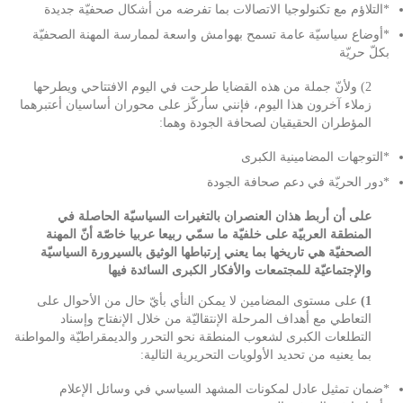
*التلاؤم مع تكنولوجيا الاتصالات بما تفرضه من أشكال صحفيّة جديدة
*أوضاع سياسيّة عامة تسمح بهوامش واسعة لممارسة المهنة الصحفيّة
بكلّ حريّة
2) ولأنّ جملة من هذه القضايا طرحت في اليوم الافتتاحي ويطرحها
زملاء آخرون هذا اليوم، فإنني سأركّز على محوران أساسيان أعتبرهما
المؤطران الحقيقيان لصحافة الجودة وهما:
*التوجهات المضامينية الكبرى
*دور الحريّة في دعم صحافة الجودة
على أن أربط هذان العنصران بالتغيرات السياسيّة الحاصلة في
المنطقة العربيّة على خلفيّة ما سمّي ربيعا عربيا خاصّة أنّ المهنة
الصحفيّة هي تاريخها بما يعني إرتباطها الوثيق بالسيرورة السياسيّة
والإجتماعيّة للمجتمعات والأفكار الكبرى السائدة فيها
1)
على مستوى المضامين لا يمكن النأي بأيّ حال من الأحوال على
التعاطي مع أهداف المرحلة الإنتقاليّة من خلال الإنفتاح وإسناد
التطلعات الكبرى لشعوب المنطقة نحو التحرر والديمقراطيّة والمواطنة
بما يعنيه من تحديد الأولويات التحريرية التالية:
*ضمان تمثيل عادل لمكونات المشهد السياسي في وسائل الإعلام