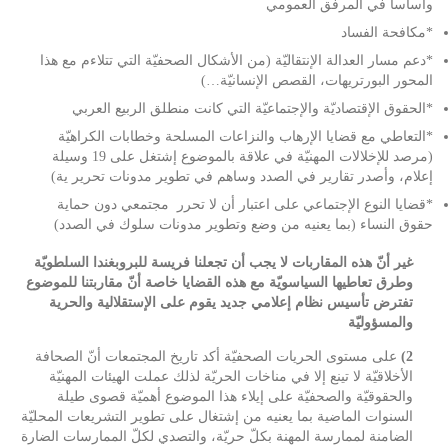
وأساسا في المرفق العمومي
*مكافحة الفساد
*دعم مسار العدالة الإنتقاليّة (من الأشكال الصحفيّة التي تتلاءم مع هذا
المحور البورتريهات، القصص الإنسانيّة…)
*الحقوق الإقتصاديّة والإجتماعيّة التي كانت منطلق الربيع العربي
*التعاطي مع قضايا الإرهاب والنزاعات المسلحة وخطابات الكراهيّة
(مرصد للإخلالات المهنيّة في علاقة بالموضوع إشتغل على 19 وسيلة
إعلام، وأصدر تقارير في الصدد وساهم في تطوير مدونات تحرير ية)
*قضايا النوع الإجتماعي على اعتبار أن لا تحرر مجتمعي دون حماية
حقوق النساء (بما يعنيه من وضع وتطوير مدونات سلوك في الصدد)
غير أنّ هذه المقاربات لا يجب أن تجعلنا فريسة للبروبغندا السلطويّة
وطرق تعاطيها السياسويّة مع هذه القضايا خاصة أنّ مقاربتنا للموضوع
تفترض تأسيس نظام إعلامي جديد يقوم على الإستقلالية والحرية
والمسؤوليّة
2)
على مستوى الحريات الصحفيّة أكد تاريخ المجتمعات أنّ الصحافة
الأخلاقيّة لا تينع إلا في مناخات الحريّة لذلك عملت الهيئات المهنيّة
والحقوقيّة والصحفيّة على إيلاء هذا الموضوع أهميّة قصوى طيلة
السنوات الماضية بما يعنيه من إشتغال على تطوير التشريعات المحليّة
الضامنة لممارسة المهنة بكلّ حريّة، والتصدي لكلّ الممارسات الضارة