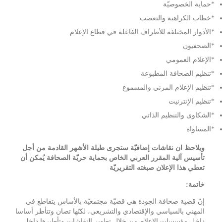
*حماية الخصوصيّة
*خطاب الكراهية والتعصب
*الأدوار المختلفة للأطراف الفاعلة في قطاع الإعلام
*الصحفيون
*الإعلام العمومي
*تنظيم الصحافة المطبوعة
*تنظيم الإعلام المرئي والمسموع
*تنظيم الإنترنيت
*الشكاوى والتنظيم الذاتي
*المساواة
ويلاحظ ان نقاشات إضافيّة ستجرى طيلة الأشهر القادمة من أجل
تأسيس آلية المقرر العربي الخاص بحماية حريّة الصحافة يُمكن أن
تعطي هذا الإعلان صبغته التقريريّة
خاتمة:
إنّ قضية صحافة الجودة هي قضيّة مجتمعيّة بالأساس يتقاطع في
المهني بالسياسي والإقتصادي والتشريعي، لكنّها تصان وتتأطر أساسا
داخل مؤسسات الإعلام من خلال تطوير النقاشات وتأطيرها داخل