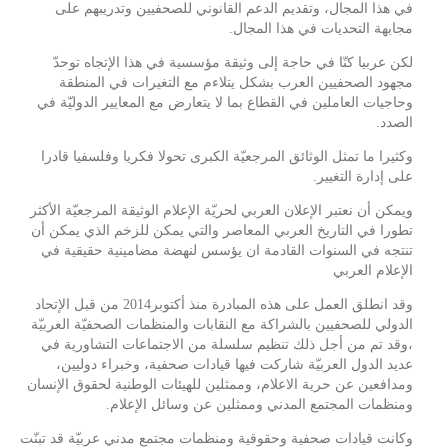
في هذا المجال، وتقديم الدعم القانوني للصحفيين وتدريبهم على
مجابهة التحديات في هذا المجال.
لكن عربيا كنّا في حاجة إلى وثيقة مؤسسية في هذا الإتجاه توحدّ
مجهود الصحفيين العرب بشكل يتلاءم مع التغيرات في المنطقة
وحاجيات العاملين في القطاع بما لا يتعارض مع المعايير الدوليّة في
الصدد.
وكثيرا ما تمثل الوثائق المرجعيّة الكبرى تحولا فكريا وفلسفيا قادرا
على إدارة التغيير.
ويمكن أن نعتبر الإعلان العربي لحريّة الإعلام الوثيقة المرجعيّة الأكثر
تطورا في التاريخ العربي المعاصر والتي يمكن للزخم الذي يمكن أن
تنتجه في السنوات القادمة ان يؤسس لنهضة مضامينية حقيقية في
الإعلام العربي
وقد انطلق العمل على هذه المبادرة منذ أكتوبر2014 من قبل الإتحاد
الدولي للصحفيين بالشراكة مع النقابات والمنظمات الصحفيّة العربيّة
،وقد تم من أجل ذلك تنظيم سلسلة من الاجتماعات التشاورية في
عديد الدول العربيّة شاركت فيها قيادات صحفية، وخبراء دوليين،
ومدافعين عن حرية الاعلام، وممثلين للهيئات الوطنية لحقوق الإنسان
ومنظمات المجتمع المدني وممثلين عن وسائل الإعلام.
وكانت قيادات صحفية وحقوقية ومنظمات مجتمع مدني عربيّة قد تبنّت