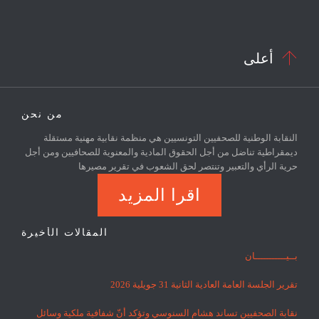

أعلى
من نحن
النقابة الوطنية للصحفيين التونسيين هي منظمة نقابية مهنية مستقلة
ديمقراطية تناضل من أجل الحقوق المادية والمعنوية للصحافيين ومن أجل
حرية الرأي والتعبير وتنتصر لحق الشعوب في تقرير مصيرها
اقرا المزيد
المقالات الأخيرة
بــيـــــــــــان
تقرير الجلسة العامة العادية الثانية 31 جويلية 2026
نقابة الصحفيين تساند هشام السنوسي وتؤكد أنّ شفافية ملكية وسائل