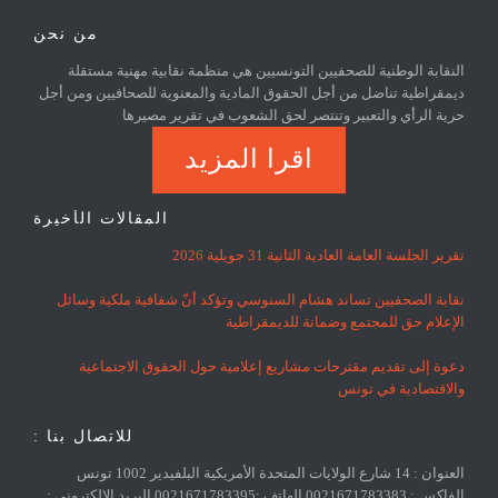
من نحن
النقابة الوطنية للصحفيين التونسيين هي منظمة نقابية مهنية مستقلة
ديمقراطية تناضل من أجل الحقوق المادية والمعنوية للصحافيين ومن أجل
حرية الرأي والتعبير وتنتصر لحق الشعوب في تقرير مصيرها
اقرا المزيد
المقالات الأخيرة
تقرير الجلسة العامة العادية الثانية 31 جويلية 2026
نقابة الصحفيين تساند هشام السنوسي وتؤكد أنّ شفافية ملكية وسائل
الإعلام حق للمجتمع وضمانة للديمقراطية
دعوة إلى تقديم مقترحات مشاريع إعلامية حول الحقوق الاجتماعية
والاقتصادية في تونس
للاتصال بنا :
العنوان : 14 شارع الولايات المتحدة الأمريكية البلفيدير 1002 تونس
الفاكس : 0021671783383 الهاتف :0021671783395 البريد الإلكتروني :