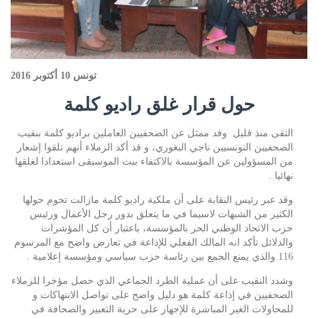
تونس 10 أكتوبر 2016
حول قرار غلق راديو كلمة
التقى منذ قليل وفد ممثل عن الصحفيين العاملين براديو كلمة بنقيب
الصحفيين التونسيين ناجي البغوري، و قد أكد الزملاء أنهم تلقوا إشعار
من المسؤولين عن المؤسسة بالاكتفاء ببث الموسيقى استعدادا لغلقها
نهائيا .
وقد عبر رئيس النقابة على أن ملكية راديو كلمة مازالت تحوم حولها
الكثير من الشبهات لاسيما في ما يتعلق بدور رجل الأعمال ورئيس
حزب الاتحاد الوطني الحر بالمؤسسة، باعتبار أن كل المؤشرات
والدلائل تأكد انه المالك الفعلي للإذاعة في تعارض واضح مع المرسوم
116 والذي يمنع الجمع بين رئاسة حزب سياسي ومؤسسة إعلامية .
وشدد النقيب على أن عملية الطرد الجماعي الذي حصل مؤخرا للزملاء
الصحفيين في إذاعة كلمة هو دليل واضح على تواصل الانتهاكات و
للمحاولات الغير المباشرة للإجهاز على حرية التعبير والصحافة في