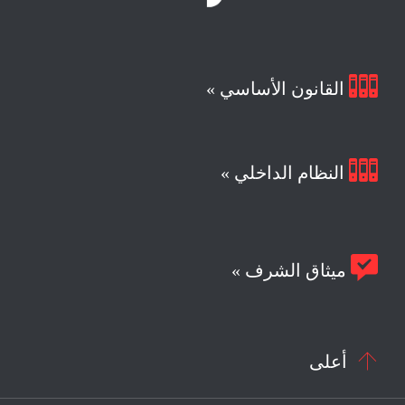

القانون الأساسي »

النظام الداخلي »

ميثاق الشرف »

أعلى