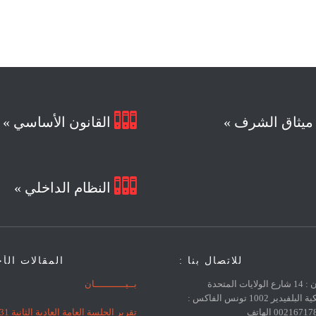

يثاق الشرف »
القانون الأساسي »

النظام الداخلي »
للاتصال بنا :
المقالات الأ
العنوان : 14 شارع الولايات المتحدة
بــيـــــــــــان
الأمريكية البلفيدير 1002 تونس الفاكس :
0021671783383 الهاتف
تقرير الجلسة العامة العادية الثانية 