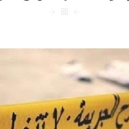


