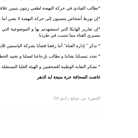
*نطالب القيادي في حركة النهضة لطفي زيتون بتبيين علاقته
*إن تورط أشخاص ينتسبون إلى حركة النهضة لا يعني اننا 
*إن تقارير الهايكا التي استشهدتم بها و الموضوعية ال
مسيري القناة مما تسبب في طردنا.
* نذكر ” إدارة القناة” أننا رفعنا قضايا بشركة الياسمين 
* نجدد تمسكنا بقناتنا و نطالب بإرجاعنا لعملنا و تحييد ا
* نشكر النقابة الوطنية للصحفيين و الهيئة العليا المستقلة
عاشت الصحافة حرة منيعة ابد الدهر
الصورة من موقع راديو ifm