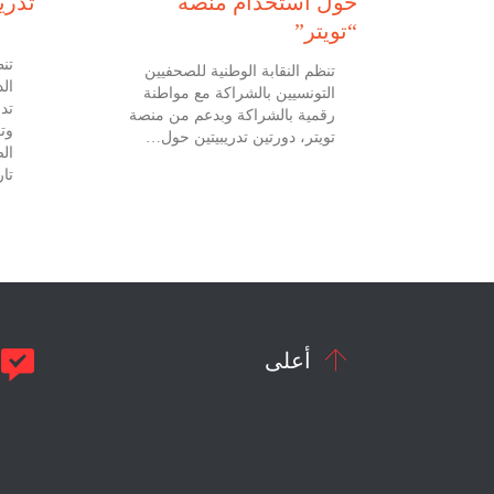
تدري
حول استخدام منصة
تونس في 12 أكتوبر 2021
“تويتر”
تنظ
تنظم النقابة الوطنية للصحفيين
ال
التونسيين بالشراكة مع مواطنة
تد
رقمية بالشراكة وبدعم من منصة
وت
تويتر، دورتين تدريبيتين حول…
ال
تاري


أعلى
م