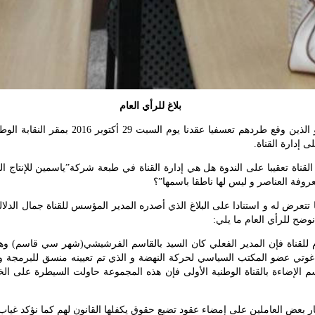
بلاغ للرأي العام
نحن عدد من العاملين في شبكة تونس الإخباري
إدارة القناة.
عروفة العناصر و ليس لها ناطقا باسمها”؟
وضح للرأي العام ما يلي:
ام للقناة فإن المدير الفعلي كان السيد بالقاسم الفرشيشي(شهر سي قاسم) 
لتاغوتي عضو المكتب السياسي لحركة النهضة و الذي تم تعيينه منسق للبرمجة و
الإضاءة بالقناة الوطنية الأولى فإن هذه المجموعة حاولت السيطرة على ا
ر بعض العاملين على إمضاء عقود تضيع حقوق يكفلها القانون لهم كما نؤكد غياب ا