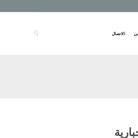

ن
الاتصال
بارية