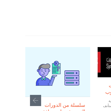
وب
ة
فبراير 18, 2022
سلسلة من الدورات
ستأنف