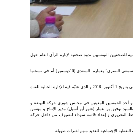
ة TNN و الذين وقع طردهم تعسفيا عقدنا يوم السبت 29 أكتوبر 2016 بمقر النقابة الوطنية للصحفيين التونسيين ندوة صحفية لإنارة الرأي العام حول
نتسائل في البداية من أصدر البلاغ الذي نشر على صفحة القناة تعقيبا على الندوة هل هي إدارة القناة في طبعة شركة”ياسمين للإنتاج السمعي البصري” بعمارة السعدي (10ديسمبر) أم في نسختها
أما بعد و دفاعا منا على شرف المهنة و عن مؤسستنا و ما تتعرض له و استنادا على البلاغ الذي أصدره المدير المؤسس للقناة جمال الدلالي بتاريخ 1 أكتوبر 2016 و الذي شبّه فيه الإدارة الحالية للقناة
وهو أحد الخمسين المعينين في مجلس شورى حركة النهضة و
السيد توفيق بن عمار (شهر أبو أسيل) مدير الإنتاج و مؤتمن
لخط التحريري و إعداد قائمة سوداء للضيوف من داخل حركة
لتغطية الإجتماعية للعديد منهم لفترات طويلة .