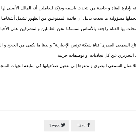
 بإدارة القناة و خاصة من يتحدث باسمه ويؤكد للعاملين أنه المالك الأصلي لها
نحملها مسؤولية ما يحدث بدليل أن قائمة الممنوعين من الظهور تشمل أشخاصا من
تي تحلت بها القناة راجعة بالأساس لتمسكنا نحن العاملين والمشرفين على ال
للإنتاج السمعي البصري”قناة شبكة تونس الإخبارية” و لدينا ما يكفي من الحجج و 
لخط التحريري عن كل تجاذبات أو توظيفات حزبية.
 للاتصال السمعي البصري و ندعوها إلى تفعيل صلاحياتها في متابعة الجهات المتجاوز


Tweet
Like