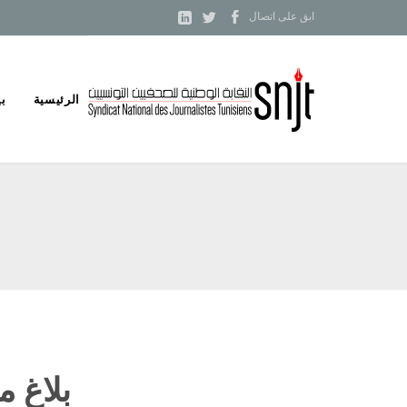



ابق على اتصال
Skip
الرئيسية
بي
to
content
بلاغ م