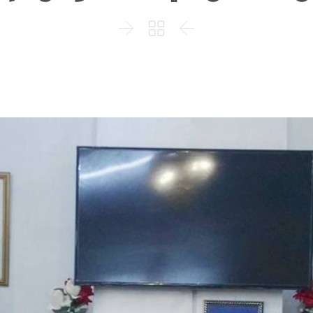


