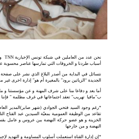
أسباب طردنا و الخروقات التي تمارسها عناصر محسوبة على 
الجديدة “الزياتين برود” بالمغيرة أم هو” إدارة اخرى غير م
ب”مافيا تهريب” تعقد اجتماعاتها في غرف مظلمة ” فإننا ن
*رغم وجود السيد فتحي الجوادي (شهر صابر)المدير الع
تقاعد من الوظيفة العمومية بمعيّة السيدين عبد الفتاح ا
الخزينة و هو عضو حركة النهضة ببن عروس و عامل بقسم 
النهضة و من خارجها
*إن إدارة القناة استعملت أسلوب المساومة و التهديد لإجبا