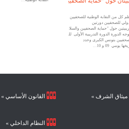
بيتان حول ”حماية الصحفيين والسلامة المهنية“
م كل من النقابة الوطنية للصحفيين التونسيين والاتحاد
دولي للصحفيين دورتين
ريبيتين حول ”حماية الصحفيين والسلامة المهنية“.
وجه الدورة الدورة التدريبية الأولى للمصورين
صحفيين بتونس الكبرى وحدد
خها يومي 09 و 10…

يثاق الشرف »
القانون الأساسي »

النظام الداخلي »