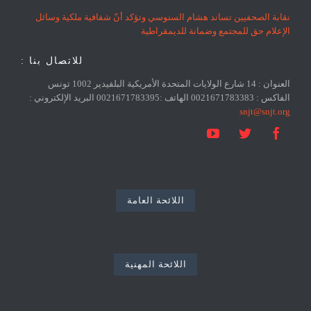
نقابة الصحفيين تساند هشام السنوسي وتؤكد أنّ شفافية ملكية وسائل
الإعلام حق للمجتمع وضمانة للديمقراطية
للاتصال بنا :
العنوان : 14 شارع الولايات المتحدة الأمريكية البلفيدير 1002 تونس
الفاكس : 0021671783383 الهاتف :0021671783395 البريد الإلكتروني :
snjt@snjt.org



اللائحة العامة
اللائحة المهنية