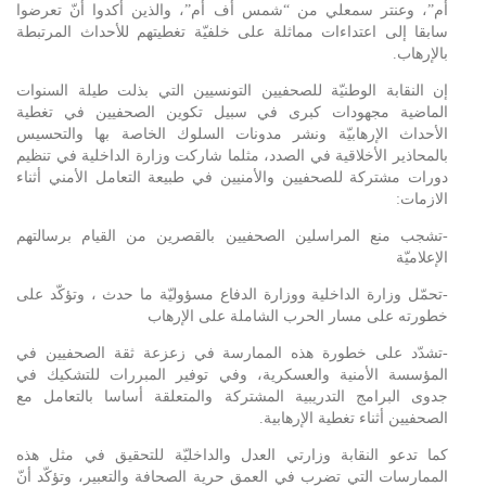
أم”، وعنتر سمعلي من “شمس أف أم”، والذين أكدوا أنّ تعرضوا
سابقا إلى اعتداءات مماثلة على خلفيّة تغطيتهم للأحداث المرتبطة
بالإرهاب.
إن النقابة الوطنيّة للصحفيين التونسيين التي بذلت طيلة السنوات
الماضية مجهودات كبرى في سبيل تكوين الصحفيين في تغطية
الأحداث الإرهابيّة ونشر مدونات السلوك الخاصة بها والتحسيس
بالمحاذير الأخلاقية في الصدد، مثلما شاركت وزارة الداخلية في تنظيم
دورات مشتركة للصحفيين والأمنيين في طبيعة التعامل الأمني أثناء
الازمات:
-تشجب منع المراسلين الصحفيين بالقصرين من القيام برسالتهم
الإعلاميّة
-تحمّل وزارة الداخلية ووزارة الدفاع مسؤوليّة ما حدث ، وتؤكّد على
خطورته على مسار الحرب الشاملة على الإرهاب
-تشدّد على خطورة هذه الممارسة في زعزعة ثقة الصحفيين في
المؤسسة الأمنية والعسكرية، وفي توفير المبررات للتشكيك في
جدوى البرامج التدريبية المشتركة والمتعلقة أساسا بالتعامل مع
الصحفيين أثناء تغطية الإرهابية.
كما تدعو النقابة وزارتي العدل والداخليّة للتحقيق في مثل هذه
الممارسات التي تضرب في العمق حرية الصحافة والتعبير، وتؤكّد أنّ