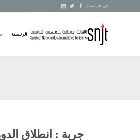



ابق على اتصال
Skip
الرئيسية
بي
to
content
جربة : انطلاق الدو