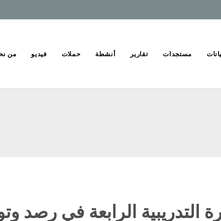
انات
مستجدات
تقارير
أنشطة
حملات
فيديو
من نح
رة التدريبية الرابعة في رصد وتو