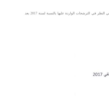
أنهت اللجنة المستقلة لإسناد البطاقة الوطنية للصحفي المحترف أعمالها بخصوص إسناد البطاقات الخاصة بسنة 2016 و ستشرع قريبا في النظر في الترشحات الواردة عليها بالنسبة لسنة 2017 بعد