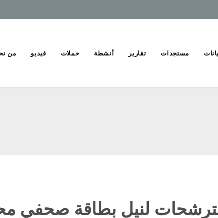
انات
مستجدات
تقارير
أنشطة
حملات
فيديو
من نح
الترشحات لنيل بطاقة صحفي محتر