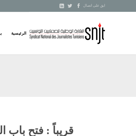



ابق على اتصال
Skip
الرئيسية
بي
to
content
قريباً : فتح باب 