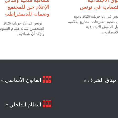
قتصادية في تونس
الإعلام حق للمجتمع
وضمانة للديمقراطية
تونس في 28 جويلية 2026 دعوة
ى تقديم مقترحات مشاريع إعلامية
تونس في 29
ل الحقوق الاجتماعية
الصحفيين تساند هشام السنو
لاقتصادية…
وتؤكد أنّ شفافية…

يثاق الشرف »
القانون الأساسي »

النظام الداخلي »