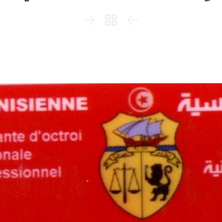


