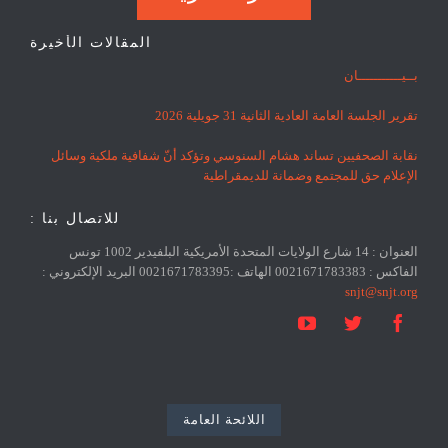
المقالات الأخيرة
بــيـــــــــــان
تقرير الجلسة العامة العادية الثانية 31 جويلية 2026
نقابة الصحفيين تساند هشام السنوسي وتؤكد أنّ شفافية ملكية وسائل
الإعلام حق للمجتمع وضمانة للديمقراطية
للاتصال بنا :
العنوان : 14 شارع الولايات المتحدة الأمريكية البلفيدير 1002 تونس
الفاكس : 0021671783383 الهاتف :0021671783395 البريد الإلكتروني :
snjt@snjt.org



اللائحة العامة