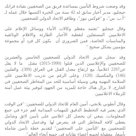
وقد وضعت شروط التأمين بمساعدة فريق من الصحفيين بقيادة فرانك
جيجليو، مدير أخبار سابق له 42 سنة من الخبرة اكتسبها خلال عمله لـ
“أ.ب. س”، و “فوكس نيوز”، وطاقم الاتحاد الدولي للصحفيين.
وقال جيجليو ”تعتمد معظم وكالات الأنباء ووسائل الإعلام على
الاعلاميين المستقلين لتغطية الأخبار الطارئة والافلام الوثائقية
والمناسبات الخاصة، فمن الضروري أن يكون كل فرد أو مجموعة
مؤمنين بشكل صحيح “.
وقد سجل تقرير الاتحاد الدولي للصحفيين الخامس والعشرين
للصحفيين والإعلاميين الذين قتلوا (1990-2015) مقتل ما لا يقل
عن2297 اعلامياً، مع ارتفاع معدل القتل في العراق (309)، والفلبين
(146) والمكسيك (120). وعلى الرغم من تدريب الاعلاميين على
السلامة المهنية وهي وسيلة أساسية للحد من المخاطر الصحفيين في
الخارج، لا يزال هناك حاجة للمزيد من الجهود لتوفير بيئة عمل آمنة
للزملاء الاعلاميين.
وقال أنطوني بلانجي، أمين العام للاتحاد الدولي للصحفيين: “في الوقت
الذي يعتبر فيه التخطيط الدقيق للمهمات الميدانية أهم جزء في جمع
المعلومات، ينبغي ان يحصل كل اعلامي على تأمين لائق وشامل
يغطي كافة المخاطر التي قد يتعرض لها. وقدعمل الاتحاد الدولي
للصحفيين مع ‘التأمين على الصحفيين” لتقديم خطة تأمين شاملة
بأسعار معقولة لجميع أعضاء نقاباته في جميع أنحاء العالم”.