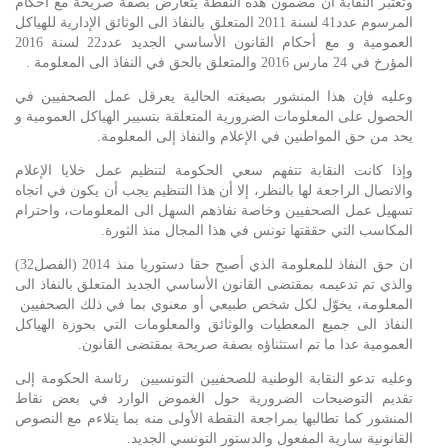
وتعتبر النقابة أن مضمون هذه النقطة يتعارض بصفة صريحة مع أحكام
المرسوم عدد41 لسنة 2011 المتعلق بالنفاذ الى الوثائق الإدارية للهياكل
العمومية و مع أحكام القانون الأساسي الجديد عدد22 لسنة 2016
المؤرخ في 24 مارس 2016 والمتعلق بالحق في النفاذ الى المعلومة .
وعليه فإن هذا المنشور بصيغته الحالية يعرقل عمل الصحفيين في
الحصول على المعلومات الضرورية المتعلقة بتسيير الهياكل العمومية و
يحد من حق المواطنين في الإعلام والنفاذ إلى المعلومة.
وإذا كانت النقابة تتفهم سعي الحكومة لتنظيم عمل خلايا الإعلام
والاتصال الراجعة لها بالنظر، إلا أن هذا التنظيم يجب أن يكون في اتجاه
تسهيل عمل الصحفيين وخاصة نفاذهم السهل الى المعلومات، واحترام
المكاسب التي حققتها تونس في هذا المجال منذ الثورة.
ان حق النفاذ للمعلومة الذي أصبح حقا دستوريا منذ 2014 (الفصل32)
والذي تم تدعيمه بمقتضى القانون الأساسي الجديد المتعلق بالنفاذ الى
المعلومة، يخوّل لكل شخص طبيعي أو معنوي بما في ذلك الصحفيين
النفاذ الى جميع المعطيات والوثائق والمعلومات التي بحوزة الهياكل
العمومية عدا ما تم استثناؤه بصفة صريحة بمقتضى القانون.
وعليه تدعو النقابة الوطنية للصحفيين التونسيين
رئاسة الحكومة إلى
تقديم التوضيحات الضرورية حول الغموض الوارد في بعض نقاط
المنشور كما تطالبها بمراجعة النقطة الأولى منه بما يتلاءم مع النصوص
القانونية سارية المفعول والدستور التونسي الجديد.