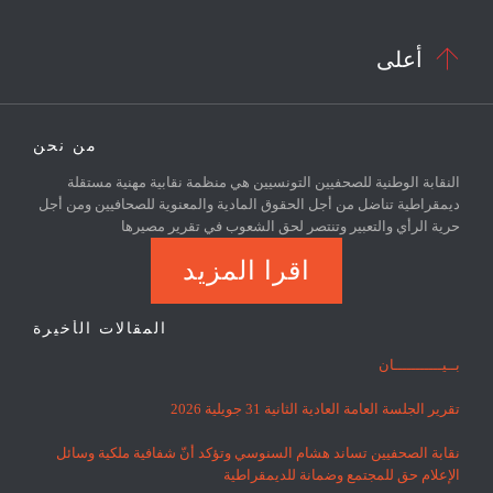

أعلى
من نحن
النقابة الوطنية للصحفيين التونسيين هي منظمة نقابية مهنية مستقلة
ديمقراطية تناضل من أجل الحقوق المادية والمعنوية للصحافيين ومن أجل
حرية الرأي والتعبير وتنتصر لحق الشعوب في تقرير مصيرها
اقرا المزيد
المقالات الأخيرة
بــيـــــــــــان
تقرير الجلسة العامة العادية الثانية 31 جويلية 2026
نقابة الصحفيين تساند هشام السنوسي وتؤكد أنّ شفافية ملكية وسائل
الإعلام حق للمجتمع وضمانة للديمقراطية