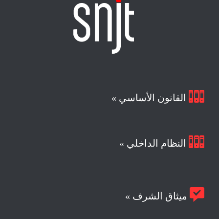

القانون الأساسي »

النظام الداخلي »

ميثاق الشرف »