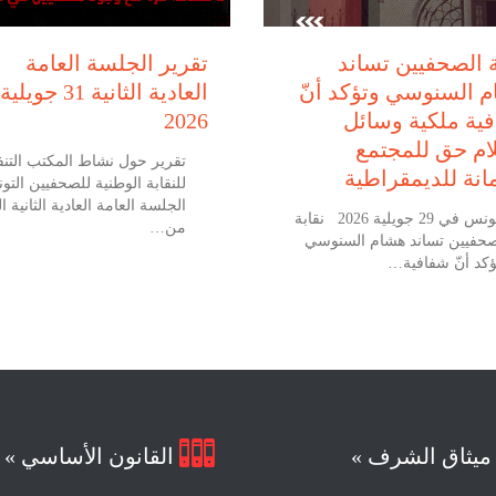
يوليو 29, 2026
يوليو 31, 2026
ة الصحفيين تساند
تقرير الجلسة العامة
 السنوسي وتؤكد أنّ
العادية الثانية 31 جويلية
ية ملكية وسائل
2026
لام حق للمجتمع
تقرير حول نشاط المكتب التنف
نة للديمقراطية
للنقابة الوطنية للصحفيين التو
الجلسة العامة العادية الثانية ال
تونس في 29 جويلية 2026 نقابة
من…
صحفيين تساند هشام السنوسي
ؤكد أنّ شفافية…

يثاق الشرف »
القانون الأساسي »