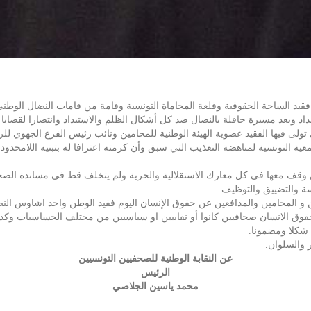
 تولى فيها الفقيد عضوية الهيئة الوطنية للمحامين ونائب رئيس الفرع الجهوي لل
 التونسية لمناهضة التعذيب التي سبق وأن كرمته اعترافا له بتبنيه اللامحدو
نسيين وقف معها في كل معارك الاستقلالية والحرية ولم يتخلف قط في مساندة ا
ة والتضييق والتوظيف.
ين و المحامين والمدافعين عن حقوق الإنسان اليوم فقيد الوطن واحد اشاوس الن
وق الانسان صحافيين كانوا أو نقابيين او سياسيين من مختلف الحساسيات وكذلك
 شكلا ومضمونا.
ر والسلوان.
عن النقابة الوطنية للصحفيين التونسيين
الرئيس
محمد ياسين الجلاصي