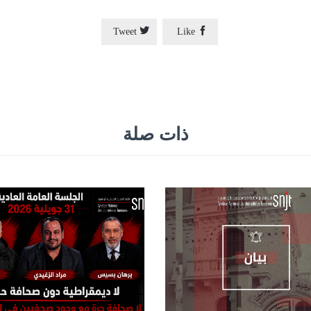


Tweet
Like
ذات صلة