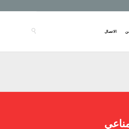

ن
الاتصال
مناعي