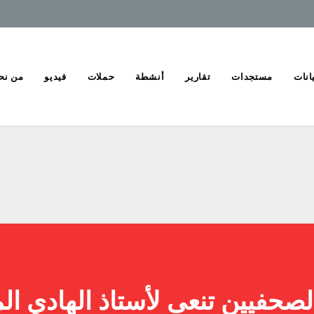
انات
مستجدات
تقارير
أنشطة
حملات
فيديو
من نح
الصحفيين تنعى لأستاذ الهادي ال