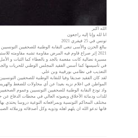
الله اكبر
انا لله وإنا إليه راجعون
تونس في 25 فيفري 2021
2021 إثر صراع قاوم فيه المرض مقاومة تشبه مقاومته للاستبداد وبعد مسيرة حافلة بالنضال ضد كل أشكال الظلم والاستبداد وانتصارا لقضايا الراي وحرية الصحافة والتعبير.
مسيرة نضالية كانت مفعمة بالجد و بالعطاء كما الثبات و الأمل
في تأسيسها كما أسس الفقيد المجلس الوطني للحريات والجمعية
التعذيب في نظامي بورقيبة وبن علي.
لقد كان الفقيد صديقا وفيا للنقابة الوطنية للصحفيين التو
المواطن في اعلام نزيه بعيدا عن أي محاولات للضغط والهريس
واذ تودع النقابة الوطنية للصحفيين التونسيين وعموم الصحفي
للذات ودماثة الأخلاق وبصوته العالي في محطات الدفاع عن حق
مختلف المحاكم التونسية وبمرافعاته النوعية دروسا يحتذى بها
فانها تدعو الله ان يلهم اهله وذويه وكل أصدقائه وزملائه الصب