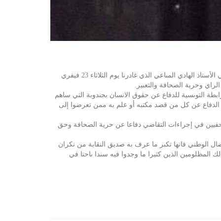
ببالغ الحزن والأسى تنعى النقابة الوطنية للصحفيين التونسيين فقيد الساحة الحقوقية وقلعة المحاماة التونسية وقامة من قامات النضال الوطني الأستاذ الهادي المناعي الذي غادرنا يوم الثلاثاء 23 فيفري
رابطة التونسية للدفاع عن حقوق الانسان بجندوبة التي ساهم
د الدفاع عن كل من قصد مكتبه أو علم به ممن تعرضوا إلى
لصحفيين في إجراءات التقاضي دفاعا عن حرية الصحافة وحق
ضال الوطني فانها تكبر ما عرف به صديق النقابة من نكران
 المظلومين الذين كثيرا ما وجدوا فيه سندا ناحتا في