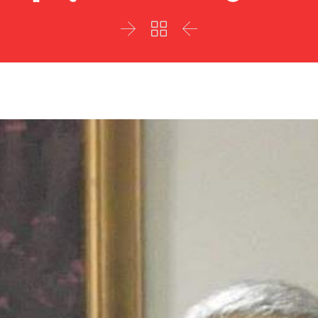


