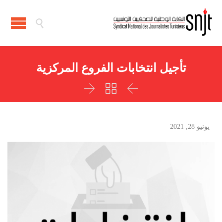

تأجيل انتخابات الفروع المركزية



يونيو 28, 2021