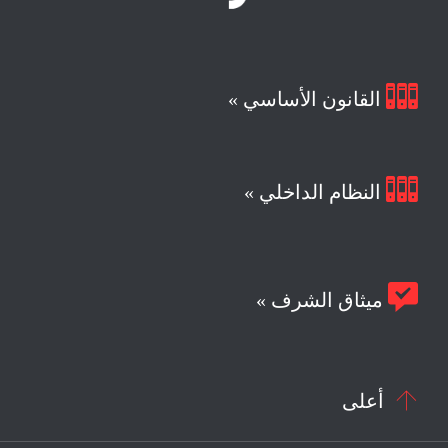

القانون الأساسي »

النظام الداخلي »

ميثاق الشرف »

أعلى