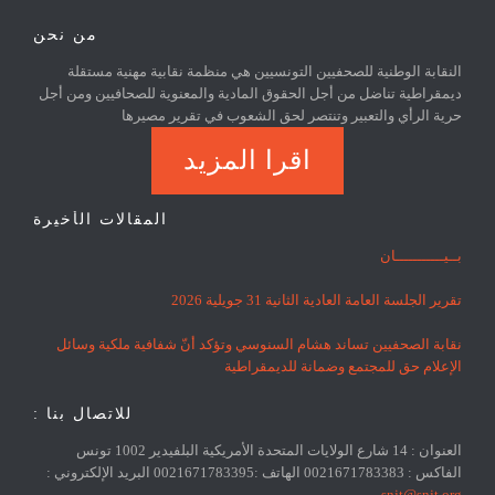
من نحن
النقابة الوطنية للصحفيين التونسيين هي منظمة نقابية مهنية مستقلة
ديمقراطية تناضل من أجل الحقوق المادية والمعنوية للصحافيين ومن أجل
حرية الرأي والتعبير وتنتصر لحق الشعوب في تقرير مصيرها
اقرا المزيد
المقالات الأخيرة
بــيـــــــــــان
تقرير الجلسة العامة العادية الثانية 31 جويلية 2026
نقابة الصحفيين تساند هشام السنوسي وتؤكد أنّ شفافية ملكية وسائل
الإعلام حق للمجتمع وضمانة للديمقراطية
للاتصال بنا :
العنوان : 14 شارع الولايات المتحدة الأمريكية البلفيدير 1002 تونس
الفاكس : 0021671783383 الهاتف :0021671783395 البريد الإلكتروني :
snjt@snjt.org