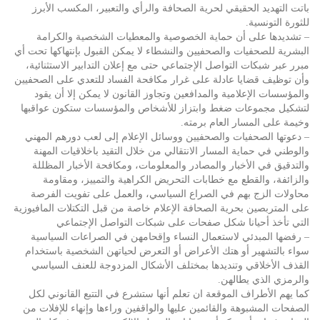
باتت التهديد الحقيقي لحرية الصحافة والرأي والتعبير، المكسب الأبرز
للثورة التونسية.
– تشديدها على أن حماية الخصوصية والمعطيات الشخصية والكرامة
البشرية للصحفيات والصحفيين والنشطاء لا يمكن القبول بإنتهاكها تحت أي
مبرر عبر شبكات التواصل الإجتماعي حتى مع إعلان التدابير الاستثنائية،
وأن توظيف قضايا عادلة على غرار مكافحة الفساد للتعدي على الصحفيين
والمؤسسات الإعلامية والمدافعين وتجاوز القانون لا يمكن إلا أن يقود
لتشكيل مجموعات ضغط وابتزاز للأشخاص والمؤسسات ستكون عواقبها
وخيمة على المسار العام برمته.
– دعوتها الصحفيات والصحفيين ووسائل الإعلام إلى لعب دورهم المهني
والوطني في حماية المسار الانتقالي من خلال التقيد باخلاقيات المهنة
والتدقيق في الأخبار والمصادر والمعلومات، ومكافحة الأخبار المظللة
والزائفة، والقطع مع خطابات التحريض الكراهية والتمييز، ومقاومة
محاولات الزج بهم في الصراع السياسي، والعمل على تفويت الفرصة
على المتربصين بحرية الصحافة الإعلام خاصة من قبل التكتلات المافيوزية
التي تأخذ أحيانا شكل صفحات على شبكات التواصل الإجتماعي
– رفضها المبدئي لاستعمال النساء وإقحامهن في الصراعات السياسية
سواء بالتشهير أو هتك الأعراض أو التعرض لحياتهن الشخصية باستخدام
القذف الأخلاقي وتنديدها بمختلف الأشكال المزدوجة للعنف السياسي
والرمزي الذي يطالهن.
كما يهم الأطراف الموقعة ان تعلم أنها ستشرع في التتبع القانوني لكل
الصفحات المشبوهة والقائمين عليها والواقفين وراءها وإنهاء للإفلات من