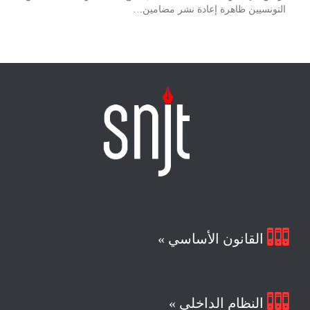
التونسيين ظاهرة إعادة نشر مضامين…

القانون الأساسي »

النظام الداخلي »