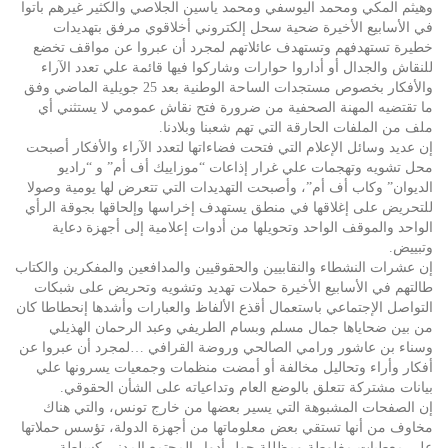
وهيثم المكي ومحمد اليوسفي ومحمد ياسين الجلاصي والكثير غيرهم باتوا
في الأسابيع الأخيرة ضحية سحل إلكتروني أخلاقوي مرفق بتهديدات
خطيرة تستهدفهم وتستهدف عائلاتهم لمجرد أن عبروا عن مواقف تخضع
للنقاش والجدال أو أداروا حوارات وشاركوا فيها قائمة علي تعدد الآراء
والأفكار بخصوص مستجدات الساحة الوطنية بعد 25 جويلية الماضي وفق
ما تقتضيه المهنة الصحفية من ضرورة فتح نقاش عمومي لا يستثني أي
ملف من الملفات الحارقة التي تهم شعبنا وبلادنا.
إن عديد وسائل الإعلام التي فتحت فضاءاتها لتعدد الآراء والأفكار أصبحت
محل تشويه وتهجمات علي غرار إذاعات “موزاييك أف أم” و “راديو
الديوان” وكاب أف أم”، وأصبحت التهديدات التي تتعرض لها يومية وصولا
للتحريض على إغلاقها في منطق يستهدف إخراسها وإلحاقها بجوقة الرأي
الواحد والموقف الواحد وتحويلها من أدوات إعلامية إلى أجهزة دعاية
وتبييض.
إن عشرات النشطاء والنقابيين والحقوقيين والمدافعين والمفكرين والكتاب
طالتهم في الأسابيع الأخيرة حملات تهديد وتشويه وتحريض على شبكات
التواصل الإجتماعي باستعمال أقذع الألفاظ والعبارات وأشدها إنحطاطا كان
من بين ضحاياها جمال مسلم وبسام الطريفي وعبد الرحمان الهذيلي
وسناء بن عاشور ورامي الصالحي وروضة القرافي …لمجرد أن عبروا عن
أفكار وأراء وتحاليل مخالفة أو أمضت منظمات وجمعيات يسرونها علي
بيانات مشتركة تتعلق بالوضع العام وتداعياته على الشأن الحقوقي.
إن الصفحات المشبوهة التي يسير بعضها من خارج تونس، والتي هناك
مخاوف من أنها تستقي بعض معلوماتها من أجهزة الدولة، تؤسس حملاتها
على معطيات مغلوطة ومظللة حول أدوار المجتمع المدني كسلطة