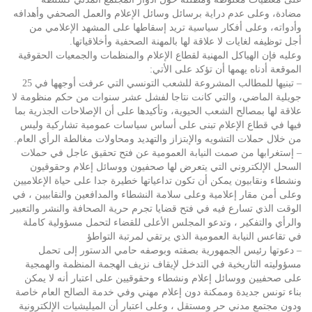
مضادة، وعلى عدم دراية برسائل وسائل الإعلام والعمل الصحفي وأهدافه
وأدواته، وعلى أفكار سياسية تريد إسقاطها على المشهد الإعلامي من
أجل توظيفه لغايات لا علاقة لها بالمهنة الصحفية وأخلاقياتها.
وعليه فإن الهياكل المهنية لقطاع الإعلام والمنظمات والجمعيات الحقوقية
الموقعة أدناه يهمها أن تؤكد على الأتي:
– تبنيها للمطالب المشروعة للشعب التونسي التي عرفت أوجهها في 25
جويلية الماضي، والتي كانت نتاجا لفشل عشر سنوات من حكم منظومة لا
علاقة لها بمصالح الشعب الحيوية، وتأكيدها على أن الإصلاحات الجذرية بما
فيها في قطاع الإعلام تبنى على أساس سياسات عمومية تشاركية وليس
من خلال حملات التشويه والإبتزاز والتهديد ومحاولات مغالطة الرأي العام.
– إستغرابها من صمت النيابة العمومية عن فتح تحقيق عاجل في حملات
السحل الإلكتروني التي يتعرض لها صحفيون ووسائل إعلام وحقوقيون
ونشطاء ونقابيون يمكن أن تكون تداعياتها خطيرة جدا على حياة الإعلاميين
وعلى أمن مقار إعلامية وعلى سلامة النشطاء والمدافعين والنقابيين ، في
الوقت الذي تسارع فيه في فتح قضايا تجرم حرية الصحافة والنشر والتعبير
والرأي والتفكير ، وتدعو المجلس الأعلى للقضاء لتحمل مسؤولية كاملة
في تقاعس النيابة العمومية الذي يرتقي لمرتبة التواطؤ
– دعوتها رئيس الجمهورية بصفته وبوصفه حامي الدستور إلى تحمل
مسؤوليته التاريخية في التدخل لإيقاف نزيف الهجمة المنظمة والهمجية
على صحفيين ووسائل إعلام ونشطاء وحقوقيين على اعتبار أنه لا يمكن
بناء تونس جديدة وممكنة دون إعلام مهني وفي خدمة الصالح العام خاصة
ودون مجتمع مدني حر ومستقل ، وعلى اعتبار أن الميليشيات الإلكترونية