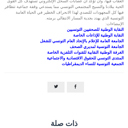
العقاب فيها، وأن تؤكد أن عصابات السحل الإلكتروني تستهدف كل القوى
الحية ببلادنا والنسيج المجتمعي التونسي مما يستدعي وقفة جماعية تتظافر
فيها كل المجهودات للتصدي لهذا الانحراف الخطير في الحياة العامة
التونسية الذي يهدد بجدية المسار الانتقالي برمته.
الإمضاءات:
النقابة الوطنية للصحفيين التونسيين
النقابة الوطنية للإذاعات الخاصة
الجامعة العامة للإعلام بالإتحاد العام التونسي للشغل
الجامعة التونسية لمديري الصحف
الغرفة الوطنية النقابية للقنوات التلفزية الخاصة
المنتدى التونسي للحقوق الاقتصادية والاجتماعية
الجمعية التونسية للنساء الديمقراطيات


ذات صلة