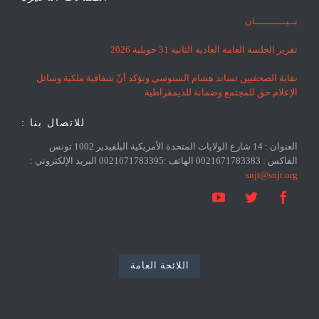
بــيـــــــــــان
تقرير الجلسة العامة العادية الثانية 31 جويلية 2026
نقابة الصحفيين تساند هشام السنوسي وتؤكد أنّ شفافية ملكية وسائل
الإعلام حق للمجتمع وضمانة للديمقراطية
للاتصال بنا :
العنوان : 14 شارع الولايات المتحدة الأمريكية البلفيدير 1002 تونس
الفاكس : 0021671783383 الهاتف :0021671783395 البريد الإلكتروني :
snjt@snjt.org



اللائحة العامة