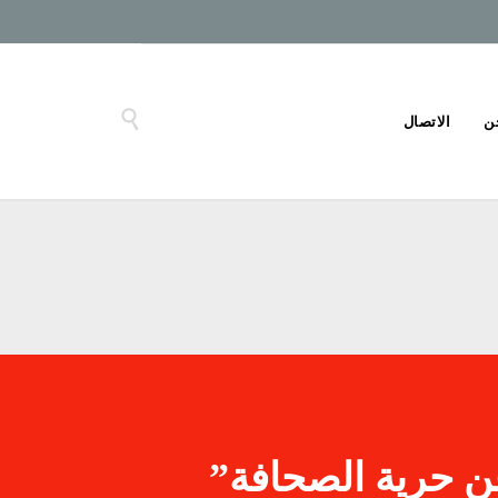

ن
الاتصال
ن حرية الصحافة”