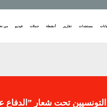
انات
مستجدات
تقارير
أنشطة
حملات
فيديو
من نح
لتونسيين تحت شعار ”الدفاع ع