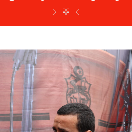


