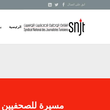



ابق على اتصال
Skip
الرئيسية
بي
to
content
مسيرة للصحفيين ا