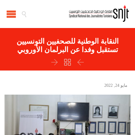

النقابة الوطنية للصحفيين التونسيين
تستقبل وفدا عن البرلمان الأوروبي



مايو 24, 2022