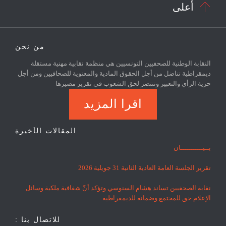

أعلى
من نحن
النقابة الوطنية للصحفيين التونسيين هي منظمة نقابية مهنية مستقلة
ديمقراطية تناضل من أجل الحقوق المادية والمعنوية للصحافيين ومن أجل
حرية الرأي والتعبير وتنتصر لحق الشعوب في تقرير مصيرها
اقرا المزيد
المقالات الأخيرة
بــيـــــــــــان
تقرير الجلسة العامة العادية الثانية 31 جويلية 2026
نقابة الصحفيين تساند هشام السنوسي وتؤكد أنّ شفافية ملكية وسائل
الإعلام حق للمجتمع وضمانة للديمقراطية
للاتصال بنا :