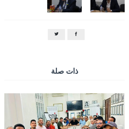


ذات صلة