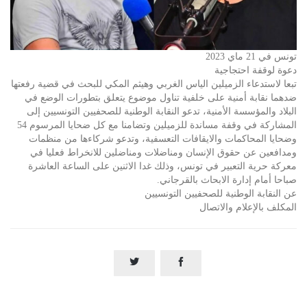
تونس في 21 ماي 2023
دعوة لوقفة احتجاجية
تبعا لاستدعاء الزميلين الياس الغربي وهيثم المكي للبحث في قضية رفعتها
ضدهما نقابة أمنية على خلفية تناول موضوع يتعلق بتطورات الوضع في
البلاد والمؤسسة الأمنية، تدعو النقابة الوطنية للصحفيين التونسيين إلى
المشاركة في وقفة مساندة للزميلين وتضامنا مع كل ضحايا المرسوم 54
وضحايا المحاكمات والايقافات التعسفية، وتدعو شركاءها من منظمات
ومدافعين عن حقوق الإنسان ومناضلات ومناضلين للانخراط فعليا في
معركة حرية التعبير في تونس، وذلك غدا الاثنين على الساعة العاشرة
صباحا أمام إدارة الابحاث بالقرجاني.
عن النقابة الوطنية للصحفيين التونسيين
المكلف بالإعلام والاتصال

