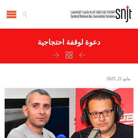

دعوة لوقفة احتجاجية



مايو 21, 2023