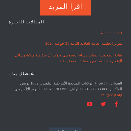
اقرا المزيد
المقالات الأخيرة
بــيـــــــــــان
تقرير الجلسة العامة العادية الثانية 31 جويلية 2026
نقابة الصحفيين تساند هشام السنوسي وتؤكد أنّ شفافية ملكية وسائل
الإعلام حق للمجتمع وضمانة للديمقراطية
للاتصال بنا :
العنوان : 14 شارع الولايات المتحدة الأمريكية البلفيدير 1002 تونس
الفاكس : 0021671783383 الهاتف :0021671783395 البريد الإلكتروني :
snjt@snjt.org


