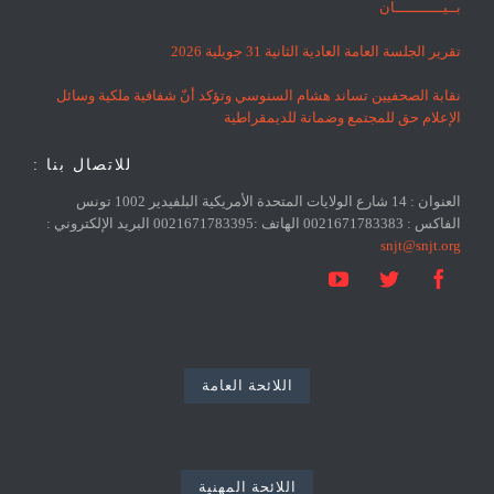
بــيـــــــــــان
تقرير الجلسة العامة العادية الثانية 31 جويلية 2026
نقابة الصحفيين تساند هشام السنوسي وتؤكد أنّ شفافية ملكية وسائل
الإعلام حق للمجتمع وضمانة للديمقراطية
للاتصال بنا :
العنوان : 14 شارع الولايات المتحدة الأمريكية البلفيدير 1002 تونس
الفاكس : 0021671783383 الهاتف :0021671783395 البريد الإلكتروني :
snjt@snjt.org



اللائحة العامة
اللائحة المهنية