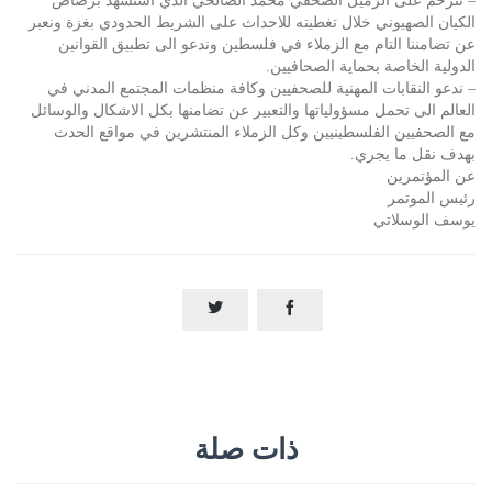
– نترحم على الزميل الصحفي محمد الصالحي الذي استشهد برصاص
الكيان الصهيوني خلال تغطيته للاحداث على الشريط الحدودي بغزة ونعبر
عن تضامننا التام مع الزملاء في فلسطين وندعو الى تطبيق القوانين
الدولية الخاصة بحماية الصحافيين.
– ندعو النقابات المهنية للصحفيين وكافة منظمات المجتمع المدني في
العالم الى تحمل مسؤولياتها والتعبير عن تضامنها بكل الاشكال والوسائل
مع الصحفيين الفلسطينيين وكل الزملاء المنتشرين في مواقع الحدث
بهدف نقل ما يجري.
عن المؤتمرين
رئيس الموتمر
يوسف الوسلاتي


ذات صلة