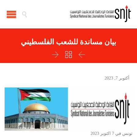

بيان مساندة للشعب الفلسطيني



أكتوبر 7, 2023
تونس في 7 اكتوبر 2023