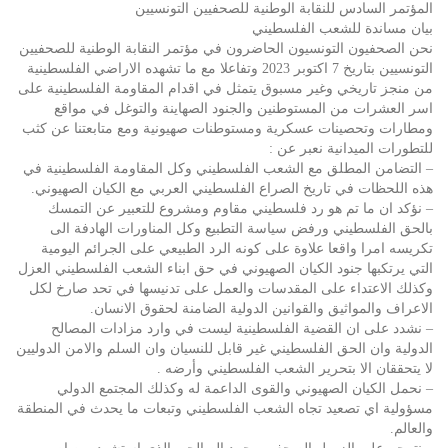
المؤتمر السادس للنقابة الوطنية للصحفيين التونسيين
بيان مساندة للشعب الفلسطيني
نحن الصحفيون التونسيون الحاضرون في مؤتمر النقابة الوطنية للصحفيين
التونسيين بتاريخ 7 اكتوبر 2023 وتفاعلا مع ما تشهده الاراضي الفلسطينية
من منجز تاريخي وغير مسبوق يتمثل في اقدام المقاومة الفلسطينية على
اسر العشرات من المستوطنين والجنود الصهاينة والتوغل في مواقع
ومطارات وتحصينات عسكرية ومستوطنات صهيونية ومع متابعتنا عن كثب
للتطورات الميدانية نعبر عن :
– التضامن المطلق مع الشعب الفلسطيني وكل المقاومة الفلسطينية في
هذه اللحظات في تاريخ الصراع الفلسطيني العربي مع الكيان الصهيوني.
– نؤكد ان ما تم هو رد فلسطيني مقاوم ومشروع للتعبير عن التمسك
بالحق الفلسطيني ورفض سياسة التطبيع وكل المناورات الهادفة الى
تكريسه امرا واقعا علاوة على كونه الرد الطبيعي على الجرائم اليومية
التي يرتكبها جنود الكيان الصهيوني في حق ابناء الشعب الفلسطيني العزل
وكذلك الاعتداء على المقدسات والعمل على تدنيسها في تحد صارخ لكل
الاعراف والمواثيق والقوانين الدولية الضامنة لحقوق الانسان.
– نشدد على ان القضية الفلسطينية ليست في وارد مزادات المصالح
الدولية وان الحق الفلسطيني غير قابل للنسيان وان السلم والامن الدوليين
لا يتحققان الا بتحرير الشعب الفلسطيني وأرضه .
– نحمل الكيان الصهيوني والقوى الداعمة له وكذلك المجتمع الدولي
مسؤولية اي تصعيد تجاه الشعب الفلسطيني وتبعات ما يحدث في المنطقة
والعالم.