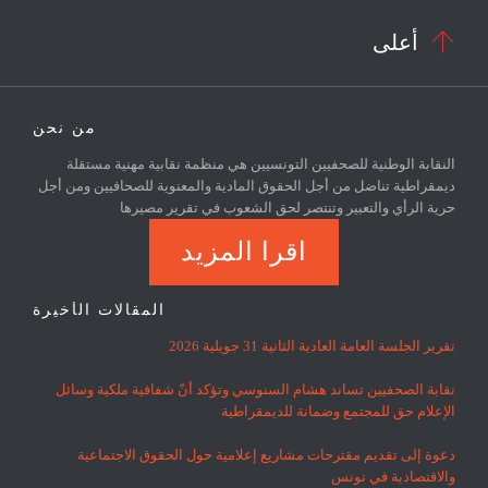

أعلى
من نحن
النقابة الوطنية للصحفيين التونسيين هي منظمة نقابية مهنية مستقلة
ديمقراطية تناضل من أجل الحقوق المادية والمعنوية للصحافيين ومن أجل
حرية الرأي والتعبير وتنتصر لحق الشعوب في تقرير مصيرها
اقرا المزيد
المقالات الأخيرة
تقرير الجلسة العامة العادية الثانية 31 جويلية 2026
نقابة الصحفيين تساند هشام السنوسي وتؤكد أنّ شفافية ملكية وسائل
الإعلام حق للمجتمع وضمانة للديمقراطية
دعوة إلى تقديم مقترحات مشاريع إعلامية حول الحقوق الاجتماعية
والاقتصادية في تونس