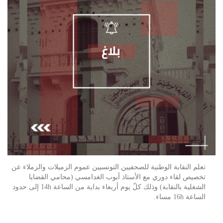
تعلم النقابة الوطنية للصحفيين التونسيين عموم الزميلات والزملاء عن
تخصيص لقاء دوري مع الأستاذ أيوب الغدامسي (محامي القضايا
الشغلية بالنقابة) وذلك كلّ يوم أربعاء بداية من الساعة 14h إلى حدود
الساعة 16h مساء.