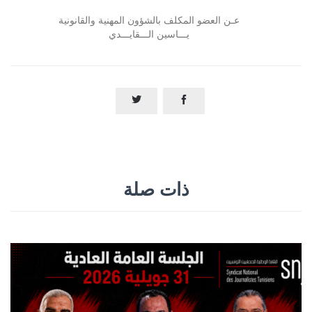
عـن العضو المكلف بالشؤون المهنية والقانونية
يـــاسين الـــقايـــدي


ذات صلة