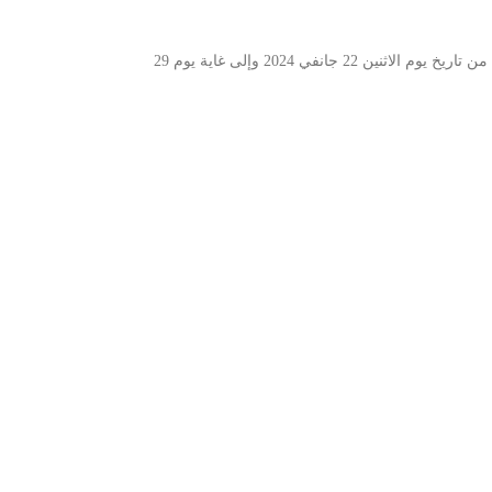
يعلم المكتب التنفيذي للنقابة الوطنية للصحفيين التونسيين كافة الزميلات والزملاء أنه تقرّر فتح باب الانخراط بالنسبة إلى سنة 2024، بداية من تاريخ يوم الاثنين 22 جانفي 2024 وإلى غاية يوم 29