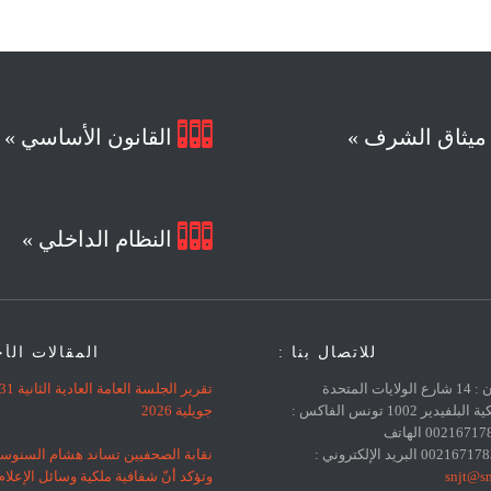

يثاق الشرف »
القانون الأساسي »

النظام الداخلي »
للاتصال بنا :
المقالات الأ
العنوان : 14 شارع الولايات المتحدة
تقرير الجلسة العامة العادية الثانية 
الأمريكية البلفيدير 1002 تونس الفاكس :
جويلية 2026
0021671783383 الهاتف
نقابة الصحفيين تساند هشام السنوس
snjt@sn
وتؤكد أنّ شفافية ملكية وسائل الإعلا