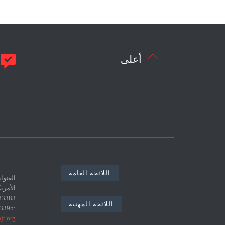


أعلى
م
اللائحة العامة
اللائحة المهنية
:0021671783395 البريد الإلكتروني :
jt.org