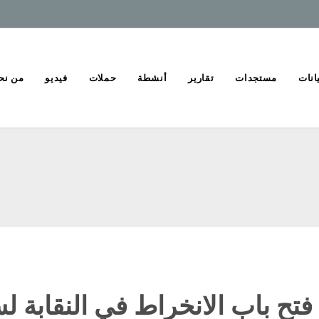
انات
مستجدات
تقارير
أنشطة
حملات
فيديو
من نح
 فتح باب الانخراط في النقابة لسنة 