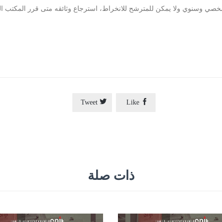
وشخصي وسنوي ولا يمكن للمترشح للانخراط، استرجاع وثائقه متى قرر المكتب ا


Tweet
Like
ذات صلة