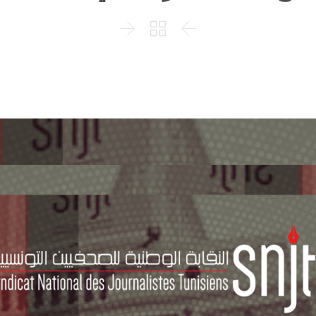


