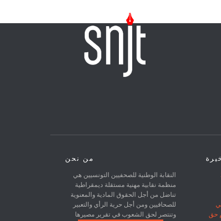
خيرة
من نحن
31
النقابة الوطنية للصحفيين التونسيين هي
منظمة نقابية مهنية مستقلة ديمقراطية
تناضل من أجل الحقوق المادية والمعنوية
ي
للصحافيين ومن أجل حرية الرأي والتعبير
م حق
وتنتصر لحق الشعوب في تقرير مصيرها