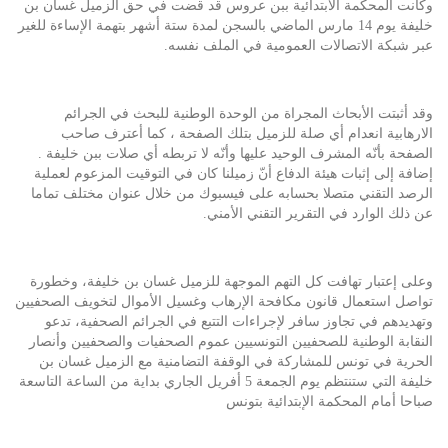
وكانت المحكمة الابتدائية ببن عروس قد قضت في حق الزميل غسان بن
خليفة يوم 14 مارس الماضي بالسجن لمدة ستة أشهر بتهمة الإساءة للغير
عبر شبكة الاتصالات العمومية في الملف نفسه.
وقد أثبتت الأبحاث المجراة من الوحدة الوطنية للبحث في الجرائم
الارهابية انعدام أي صلة للزميل بتلك الصفحة ، كما أعترف صاحب
الصفحة بأنّه المشرف الوحيد عليها وأنّه لا تربطه أي صلات ببن خليفة .
إضافة إلى إثبات هيئة الدفاع أنّ زميلنا كان في التوقيت المزعوم لعملية
الرصد التقني متصلا بحسابه على فيسبوك من خلال عنوان مختلف تماما
عن ذلك الوارد في التقرير التقني الأمني.
وعلى إعتبار تهافت كل التهم الموجهة للزميل غسان بن خليفة، وخطورة
تواصل استعمال قانون مكافحة الإرهاب وغسيل الأموال لتخويف الصحفيين
وتهديدهم في تجاوز سافر لإجراءات التتبع في الجرائم الصحفية، تدعو
النقابة الوطنية للصحفيين التونسيين عموم الصحفيات والصحفيين وأنصار
الحرية في تونس للمشاركة في الوقفة التضامنية مع الزميل غسان بن
خليفة التي ستنتظم يوم الجمعة 5 أفريل الجاري بداية من الساعة التاسعة
صباحا أمام المحكمة الإبتدائية بتونس