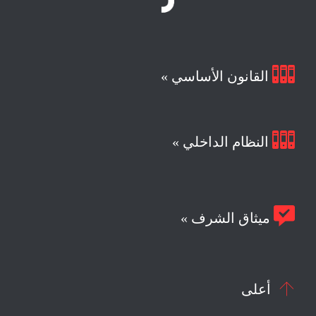

القانون الأساسي »

النظام الداخلي »

ميثاق الشرف »

أعلى