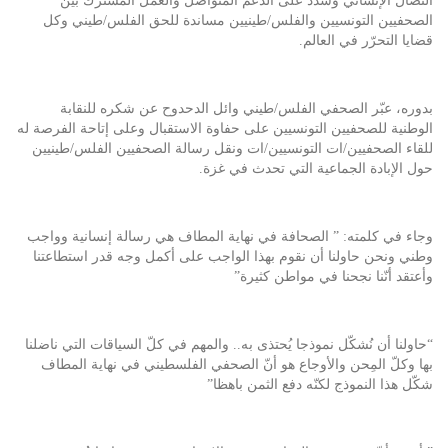
النضال الإنساني وشدّد على الدعم المتواصل والعمل المشترك بين
الصحفيين التونسيين والفلس/طينيين مساندة للحق الفلس/طيني وكل
قضايا التحرّر في العالم.
بدوره، عبّر الصحفي الفلس/طيني وائل الدحدوح عن شكره للنقابة
الوطنية للصحفيين التونسيين على حفاوة الاستقبال وعلى إتاحة الفرصة له
للقاء الصحفيين/ات التونسيين/ات ونقل رسالة الصحفيين الفلس/طينيين
حول الإبادة الجماعية التي تحدث في غزة.
وجاء في كلمته: ” الصحافة في نهاية المطاف هي رسالة إنسانية وواجب
وطني ونحن حاولنا أن نقوم بهذا الواجب على أكمل وجه قدر استطاعتنا
وأعتقد أنّنا نجحنا في مواطن كثيرة”
“حاولنا أن نُشكّل نموذجا يُحتذى به.. والمهم في كلّ السياقات التي ناضلنا
بها وكلّ المِحن والأوجاع هو أنّ الصحفي الفلسطيني في نهاية المطاف
شكّل هذا النموذج لكنّه دفع الثمن باهظا”