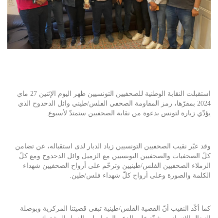
استقبلت النقابة الوطنية للصحفيين التونسيين ظهر اليوم الإثنين 27 ماي
2024 بمقرّها، رمز المقاومة الصحفي الفلس/طيني وائل الدحدوح الذي
يؤدّي زيارة لتونس بدعوة من نقابة الصحفيين ستمتدّ لأسبوع.
وقد عبّر نقيب الصحفيين التونسيين زياد الدبار لدى استقباله، عن تضامن
كلّ الصحفيات والصحفيين التونسيين مع الزميل وائل الدحدوح ومع كلّ
الزملاء الصحفيين الفلس/طينيين وترحّم على أرواح الصحفيين شهداء
الكلمة والصورة وعلى أرواح كلّ شهداء فلس/طين.
كما أكّد النقيب أنّ القضية الفلس/طينية تبقى قضيتنا المركزية وبوصلة