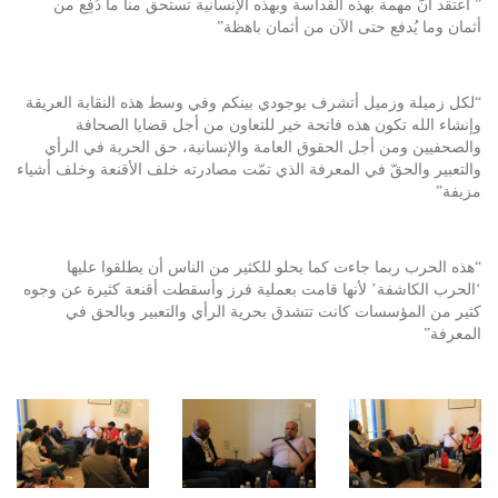
” أعتقد أنّ مهمة بهذه القداسة وبهذه الإنسانية تستحق منا ما دُفِع من
أثمان وما يُدفع حتى الآن من أثمان باهظة”
“لكل زميلة وزميل أتشرف بوجودي بينكم وفي وسط هذه النقابة العريقة
وإنشاء الله تكون هذه فاتحة خير للتعاون من أجل قضايا الصحافة
والصحفيين ومن أجل الحقوق العامة والإنسانية، حق الحرية في الرأي
والتعبير والحقّ في المعرفة الذي تمّت مصادرته خلف الأقنعة وخلف أشياء
مزيفة”
“هذه الحرب ربما جاءت كما يحلو للكثير من الناس أن يطلقوا عليها
‘الحرب الكاشفة’ لأنها قامت بعملية فرز وأسقطت أقنعة كثيرة عن وجوه
كثير من المؤسسات كانت تتشدق بحرية الرأي والتعبير وبالحق في
المعرفة”