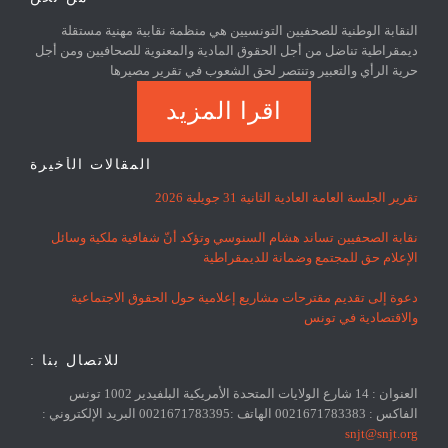
النقابة الوطنية للصحفيين التونسيين هي منظمة نقابية مهنية مستقلة
ديمقراطية تناضل من أجل الحقوق المادية والمعنوية للصحافيين ومن أجل
حرية الرأي والتعبير وتنتصر لحق الشعوب في تقرير مصيرها
اقرا المزيد
المقالات الأخيرة
تقرير الجلسة العامة العادية الثانية 31 جويلية 2026
نقابة الصحفيين تساند هشام السنوسي وتؤكد أنّ شفافية ملكية وسائل
الإعلام حق للمجتمع وضمانة للديمقراطية
دعوة إلى تقديم مقترحات مشاريع إعلامية حول الحقوق الاجتماعية
والاقتصادية في تونس
للاتصال بنا :
العنوان : 14 شارع الولايات المتحدة الأمريكية البلفيدير 1002 تونس
الفاكس : 0021671783383 الهاتف :0021671783395 البريد الإلكتروني :
snjt@snjt.org