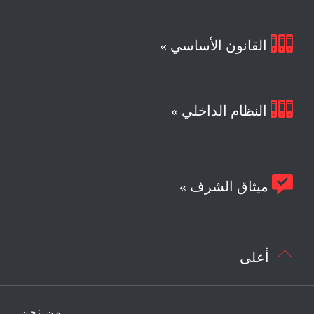

القانون الأساسي »

النظام الداخلي »

ميثاق الشرف »

أعلى
من نحن