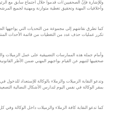
وللإشارة فإنّ الصحفيين/ات قدموا خلال اجتماع سابق مع الرئ
وأخلاقيات المهنة وتحقيق تغطية متوازنة ومهنية لجميع المرشحين لرئاسيات 2024 والالتزام بإعطاء مساحة خبرية عادلة ومتساوية لهم ف
كما تطرق نقاشهم إلى مجموعة من التحديات التي يواجهها الصحفي
تكرر عمليات حذف عدد من التغطيات من قائمة الأحداث المنت
وأمام جملة هذه الممارسات التضييقية على عمل الزميلات والزملا
صحفييها لثنيهم عن القيام بواجبهم المهني ضمن الأطر القانونية 
بمقر الوكالة في نفس اليوم لتدارس الأشكال النضالية التصعي
كما تدعو النقابة كافة الزملاء والزميلات داخل الوكالة وفي