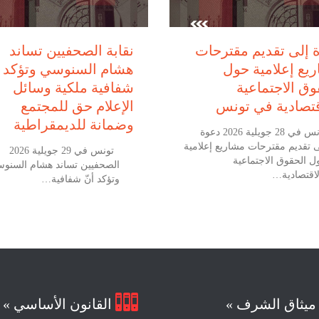
يوليو 28, 2026
يوليو 29, 2026
 إلى تقديم مقترحات
نقابة الصحفيين تساند
يع إعلامية حول
هشام السنوسي وتؤكد أ
وق الاجتماعية
شفافية ملكية وسائل
قتصادية في تونس
الإعلام حق للمجتمع
وضمانة للديمقراطية
تونس في 28 جويلية 2026 دعوة
ى تقديم مقترحات مشاريع إعلامية
تونس في 29
ل الحقوق الاجتماعية
الصحفيين تساند هشام السنو
لاقتصادية…
وتؤكد أنّ شفافية…

يثاق الشرف »
القانون الأساسي »