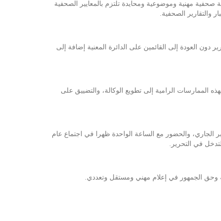
ة صحفية مهنية وموضوعية ومحايدة تلتزم بالمعايير الصحفية
ر دون العودة إلى القائمين على الدائرة المعنية إضافة إلى
بهذه الممارسات الرامية إلى تطويع الوكالة، والتضييق على
يلات والزملاء بالوكالة للإستعداد للدخول في تحركات احتجاجية تبدأ بحمل الشارة الحمراء بداية من يوم الغد الثلاثاء 24 سبتمبر الجاري، والحضور مع الساعة الواحدة ظهرا في اجتماع عام
تدخل في التحرير.
هنة وحق الجمهور في إعلام مهني ومستقل وتعددي.