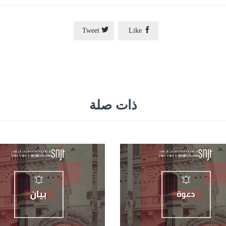


Tweet
Like
ذات صلة