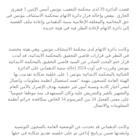
قضت الدائرة 29 لدى محكمة التعقيب بتونس أمس الإثنين 3 فيفري
الجاري بنقض وإحالة قرار دائرة الاتهام بمحكمة الاستئناف بتونس في
حق المحامية والمعلقة الإعلامية سنية الدهماني وإعادة ملف القضية
إلى دائرة الاتهام لإعادة النظر فيه في هيئة جديدة.
وكانت دائرة الاتهام لدى محكمة الاستئناف بتونس, وهي هيئة مختصة
في النظر في قرارات قاضي التحقيق بالمحكمة الابتدائية، قد أيدت
قرار ختم البحث الصادر عن السيد قاضي التحقيق بالمحكمة الابتدائية
بتونس وقررت في أوت 2024 إحالة سنية الدهماني على الدائرة
الجنائية بالمحكمة الابتدائية بتونس 1 على خلفية شكاية تقدمت بها
الهيئة العامة للسجون بتهمة “تعمد استعمال أنظمة معلومات واتصال
لنشر أخبار كاذبة ونسبة أمور غير حقيقية بهدف الإضرار بالأمن العام
والتشهير بالغير والتحريض عليه وكان المستهدف منه موظفا عموميا”
على معنى الفصل 24 من المرسوم 54 الخاص بمكافحة جرائم أنظمة
المعلومات والاتصال.
وكانت الدهماني قد تحدثت عن الوضعية العامة بالسجون التونسية
وانتقدتها ضمن برنامج إذاعي تم على خلفيته تقديم شكاية في حقها.