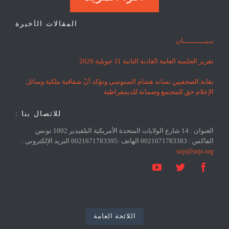
المقالات الأخيرة
بــيـــــــــــان
تقرير الجلسة العامة العادية الثانية 31 جويلية 2026
نقابة الصحفيين تساند هشام السنوسي وتؤكد أنّ شفافية ملكية وسائل
الإعلام حق للمجتمع وضمانة للديمقراطية
للاتصال بنا :
العنوان : 14 شارع الولايات المتحدة الأمريكية البلفيدير 1002 تونس
الفاكس : 0021671783383 الهاتف :0021671783395 البريد الإلكتروني :
snjt@snjt.org



اللائحة العامة