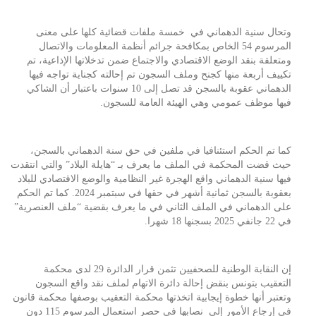
وتحال سنية الدهماني في خمسة ملفات قضائية كلها على معنى
المرسوم 54 الخاص بمكافحة جرائم أنظمة المعلومات والاتصال
ومتعلقة بنقد الوضع الاقتصادي والاجتماع ضمن تدخلاتها الإذاعية، تم
تكييف أربعة منها كجنح وملف السجون تم إحالته كجناية تواجه فيها
الدهماني عقوبة بالسجن قد تصل إلى 10 سنوات باعتبار أن الشاكي
فيها موظف عمومي وهي الهيئة العامة للسجون.
كما تم الحكم استئنافيا في ملفين في حق سنة الدهماني بالسجن،
حيث قضت المحكمة في الملف ما يعرف بـ “هايلة البلاد” والتي انتقدت
فيها سنية الدهماني واقع الهجرة غير النظامية والوضع الاقتصادي للبلاد
بعقوبة بالسجن ثمانية أشهر في حقها في سبتمبر 2024. كما تم الحكم
على الدهماني في الملف الثاني في ما يعرف بقضية “ملف العنصرية”
في 22 جانفي 2025 بسجنها 18 شهرا.
إن النقابة الوطنية للصحفيين تثمن قرار الدائرة 29 لدى محكمة
التعقيب بتونس بنقض إحالة دائرة الاتهام لملف نقد واقع السجون
وتعتبر أنها خطوة إيجابية اتخذتها محكمة التعقيب بوصفها محكمة قانون
في إرجاع الأمور إلى نصابها في حصر استعمال المرسوم 115 دون