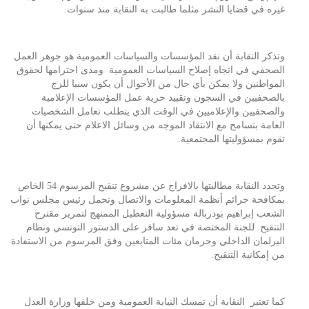
غيره في قضايا النشر مثلما طالبت به النقابة منذ سنوات.
وتذكر النقابة أن نقد المؤسسات والسياسات العمومية هو جوهر العمل
الصحفي في اتجاه إصلاح السياسات العمومية ومدى احترامها لحقوق
المواطنين ولا يمكن بأي حال من الأحوال أن يكون سببا للزج
بالصحفيين في السجون وتقييد حرية عمل المؤسسات الإعلامية
والصحفيين والإعلاميين في الوقت الذي يتطلب تعامل الشخصيات
العامة بتسامح مع الانتقاد الموجه من وسائل الاعلام حتى يمكنها أن
تقوم بمسؤوليتها المجتمعية.
وتجدد النقابة مطالبتها بالافراج عن مشروع تنقيح المرسوم 54 الخاص
بمكافحة جرائم أنظمة المعلومات والاتصال وتحمل رئيس مجلس نواب
الشعب إبراهيم بودربالة مسؤولية التعطيل الممنهج لتمرير مقترح
التنقيح للجنة المختصة في تعد سافر على الدستور التونسي ونظام
البرلمان الداخلي وحرمان مئات المتابعين وفق المرسوم من الاستفادة
من إمكانية التنقيح.
كما تعتبر النقابة أن تمسك النيابة العمومية ومن خلفها وزارة العدل