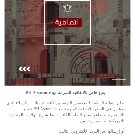
بلاغ خاص بالاتفاقية المبرمة مع BH Assurance
تعلم النقابة الوطنية للصحفيين التونسيين كافة الزميلات والزملاء الذي
يرغبون في التمتع بالاتفاقية المبرمة مع BH Assurance تعمير
الاستمارة وإيداعها بمقرّ النقابة الكائن بـ 14 شارع الولايات المتحدة
الأمريكية البلفيدير , تونس.
أو إرسالها عبر البريد الإلكتروني التالي: