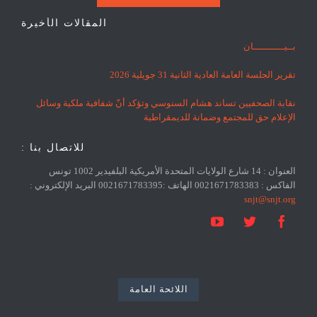
المقالات الأخيرة
بــيـــــــــــان
تقرير الجلسة العامة العادية الثانية 31 جويلية 2026
نقابة الصحفيين تساند هشام السنوسي وتؤكد أنّ شفافية ملكية وسائل
الإعلام حق للمجتمع وضمانة للديمقراطية
للاتصال بنا :
العنوان : 14 شارع الولايات المتحدة الأمريكية البلفيدير 1002 تونس
الفاكس : 0021671783383 الهاتف :0021671783395 البريد الإلكتروني :
snjt@snjt.org



اللائحة العامة