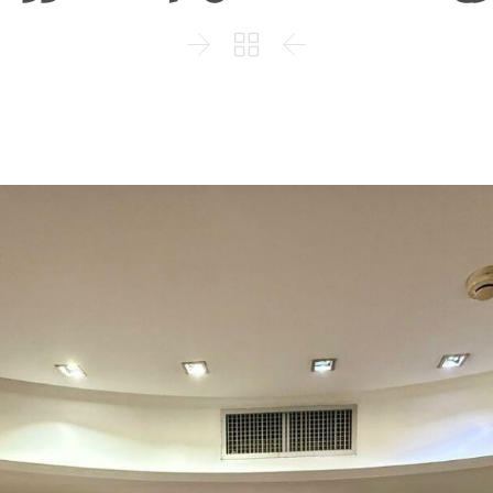


