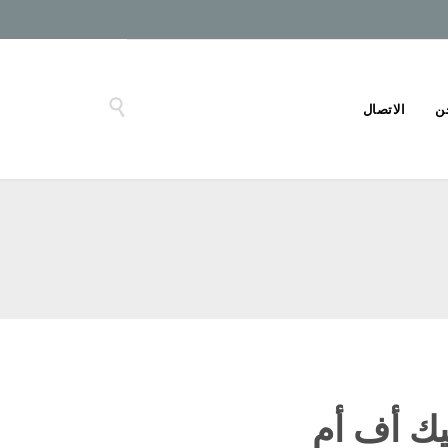

ن
الاتصال
يك أف أم