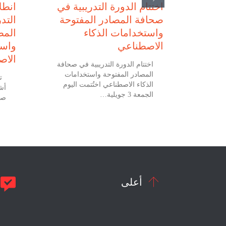
اختتام الدورة التدريبية في
انطل
صحافة المصادر المفتوحة
التد
واستخدامات الذكاء
المص
الاصطناعي
واست
الاص
اختتام الدورة التدريبية في صحافة
المصادر المفتوحة واستخدامات
ي 2 جويلية 2026 انطلاق
الذكاء الاصطناعي اختُتمت اليوم
ي صحافة
أشغ
الجمعة 3 جويلية…
امات
صح


أعلى
م