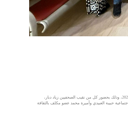
تم اليوم الجمعة 14 فيفري 2025، إجراء انتخابات تأسيس فرع النقابة الوطنية للصحفيين التونسيين بإذاعة موزاييك أف أم للمدة النيابية 2023-2026، وذلك بحضور كل من نقيب الصحفيين زياد دبار،
اجتماعية حبيبة العبيدي وأميرة محمد عضو مكلف بالثقافة