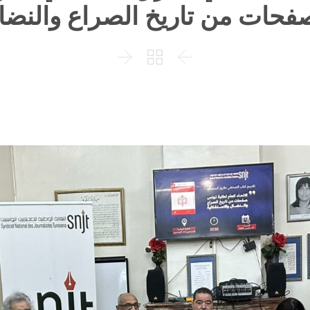
فحات من تاريخ الصراع والنضال


