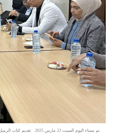
تم مساء اليوم السبت 22 مارس 2025 تقديم كتاب الزميل الصحفي طارق السعيدي بعنوان “الاتحاد العام لطلبة تونس .. صفحات من تاريخ الصراع والنضال والاستقلالية” بمقر النقابة.