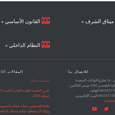

يثاق الشرف »
القانون الأساسي »

النظام الداخلي »
للاتصال بنا :
المقالات الأ
العنوان : 14 شارع الولايات المتحدة
بــيـــــــــــان
الأمريكية البلفيدير 1002 تونس الفاكس :
0021671783383 الهاتف
تقرير الجلسة العامة العادية الثانية 
جويلية 2026
snjt@sn
نقابة الصحفيين تساند هشام السنوس


وتؤكد أنّ شفافية ملكية وسائل الإعلا