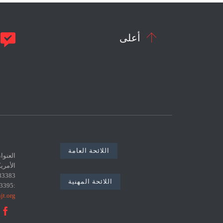


أعلى
م
اللائحة العامة
اللائحة المهنية
:0021671783395 البريد الإلكتروني :
jt.org
