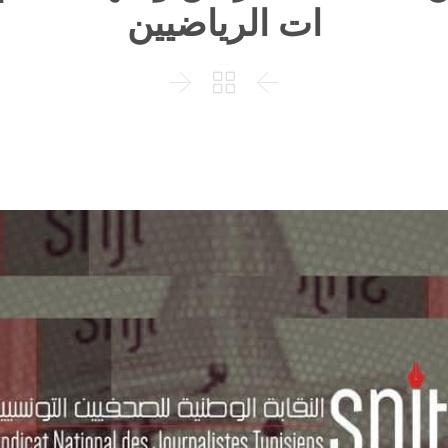
ات الرياضيين


