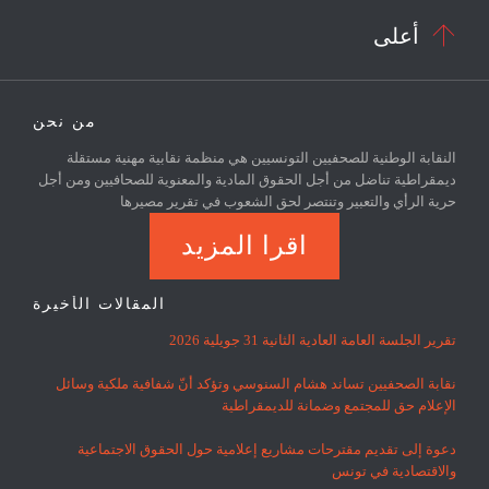

أعلى
من نحن
النقابة الوطنية للصحفيين التونسيين هي منظمة نقابية مهنية مستقلة
ديمقراطية تناضل من أجل الحقوق المادية والمعنوية للصحافيين ومن أجل
حرية الرأي والتعبير وتنتصر لحق الشعوب في تقرير مصيرها
اقرا المزيد
المقالات الأخيرة
تقرير الجلسة العامة العادية الثانية 31 جويلية 2026
نقابة الصحفيين تساند هشام السنوسي وتؤكد أنّ شفافية ملكية وسائل
الإعلام حق للمجتمع وضمانة للديمقراطية
دعوة إلى تقديم مقترحات مشاريع إعلامية حول الحقوق الاجتماعية
والاقتصادية في تونس