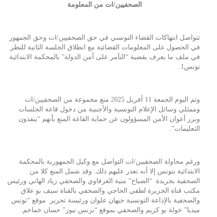
الصحفيين/ات من المعلومة ‎
تتواصل انتهاكات القضاء التونسي في حق الصحفيين/ات وحق الجمهور
في الحصول على المعلومات القضائية مع انطلاق الجلسة الثانية للنظر
في ملف ما يعرف بقضية “التآمر على أمن الدولة” بالمحكمة الابتدائية
تونس1.
‎وتم اليوم الجمعة 11 أفريل 2025 منع مجموعة من الصحفيين/ات
وممثلي وسائل الإعلام التونسية والأجنبية من دخول قاعة الجلسات
وبرر أعوان الأمن المسؤولون عن حماية القاعة المنع بأنهم “ينفذون
التعليمات”.
‎ورغم محاولة الصحفيين/ات التواصل مع وكيل الجمهورية بالمحكمة
الابتدائية بتونس إلا أنه تعذر عليهم ذلك. ‎وقد شمل المنع كلا من
الصحفية بجريدة “الصباح” منية العرفاوي والصحفي زياد الهاني ورئيس
مكتب قناة الجزيرة لطفي الحاجي والصحفي بالقناة سيف بو علاق
والصحفية بالإذاعة التونسية جيهان علوان ورئيسة تحرير موقع “تونس
ميديا” خولة بو كريم والصحفي بموقع “بزنس نيوز” حسان خماخم.