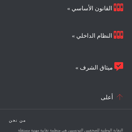

القانون الأساسي »

النظام الداخلي »

ميثاق الشرف »

أعلى
من نحن
النقابة الوطنية للصحفيين التونسيين هي منظمة نقابية مهنية مستقلة