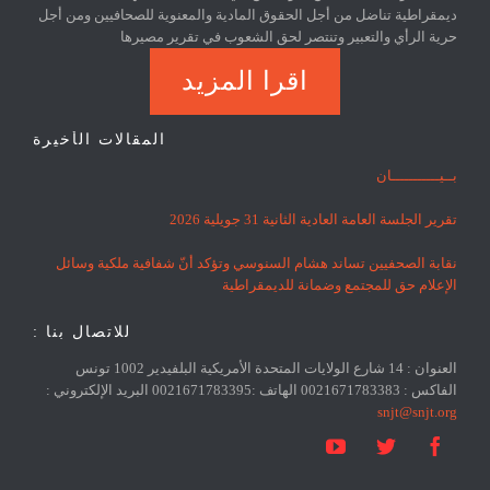
ديمقراطية تناضل من أجل الحقوق المادية والمعنوية للصحافيين ومن أجل
حرية الرأي والتعبير وتنتصر لحق الشعوب في تقرير مصيرها
اقرا المزيد
المقالات الأخيرة
بــيـــــــــــان
تقرير الجلسة العامة العادية الثانية 31 جويلية 2026
نقابة الصحفيين تساند هشام السنوسي وتؤكد أنّ شفافية ملكية وسائل
الإعلام حق للمجتمع وضمانة للديمقراطية
للاتصال بنا :
العنوان : 14 شارع الولايات المتحدة الأمريكية البلفيدير 1002 تونس
الفاكس : 0021671783383 الهاتف :0021671783395 البريد الإلكتروني :
snjt@snjt.org


