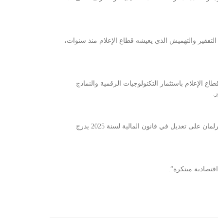
 التفقير والتهميش الذي يعيشه قطاع الإعلام منذ سنوات،
ع الإعلام باستثمار التكنولوجيات الرقمية والنماذج
.
وفي إطار هذه المقاربة نسقت النقابة مع عدد من أعضاء مجلس نواب الشعب لتقديم مقترح تعديل في قانون المالية الماضي، وفعلا صادق البرلمان على تعديل في قانون المالية لسنة 2025 يدرج
اقتصادية مبتكرة”.