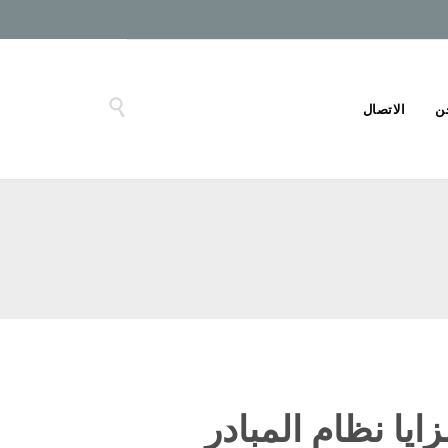

ن
الاتصال
يا نظام المبادر