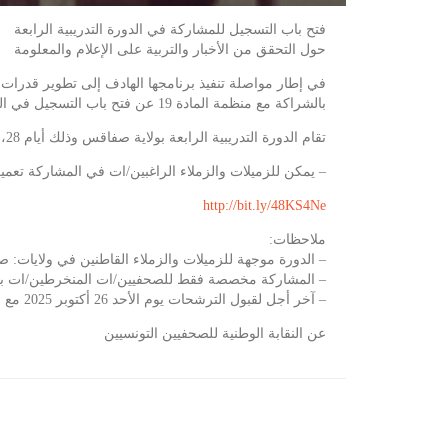
فتح باب التسجيل للمشاركة في الدورة التدريبية الرابعة
حول التحقق من الأخبار والتربية على الإعلام والمعلومة
في إطار مواصلة تنفيذ برنامجها الهادف إلى تطوير قدرات ا
بالشراكة مع منظمة المادة 19 عن فتح باب التسجيل في الدورة التدريبية الرابعة من سلسلة الدورات الجهوية.
تقام الدورة التدريبية الرابعة بولاية صفاقس وذلك أيام 28، 29، 30 أكتوبر 2025.
– يمكن للزميلات والزملاء الراغبين/ات في المشاركة تعمير
http://bit.ly/48KS4Ne
ملاحظات:
– الدورة موجهة للزميلات والزملاء القاطنين في ولايات:
– المشاركة مخصصة فقط للصحفيين/ات المنخرطين/ات بالنق
– آخر أجل لقبول الترشحات يوم الأحد 26 أكتوبر 2025 مع منتصف النهار.
عن النقابة الوطنية للصحفيين التونسيين