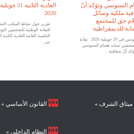
 السنوسي وتؤكد أنّ
العادية الثانية 31 جويلية
ية ملكية وسائل
2026
لام حق للمجتمع
تقرير حول نشاط المكتب التنف
نة للديمقراطية
للنقابة الوطنية للصحفيين التو
الجلسة العامة العادية الثانية ال
تونس في 29 جويلية 2026 نقابة
من…
صحفيين تساند هشام السنوسي
ؤكد أنّ شفافية…

يثاق الشرف »
القانون الأساسي »

النظام الداخلي »