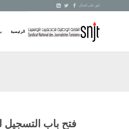



ابق على اتصال
Skip
الرئيسية
بي
to
content
فتح باب التسجيل لل