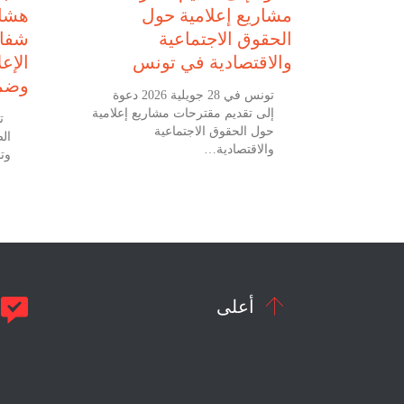
مشاريع إعلامية حول
هشام
نزرت
الحقوق الاجتماعية
شفاف
والاقتصادية في تونس
الإع
وضما
ونس في 27 جويلية 2026 نقابة
تونس في 28 جويلية 2026 دعوة
لعنف على
إلى تقديم مقترحات مشاريع إعلامية
ت…
حول الحقوق الاجتماعية
ال
والاقتصادية…
وت


أعلى
م