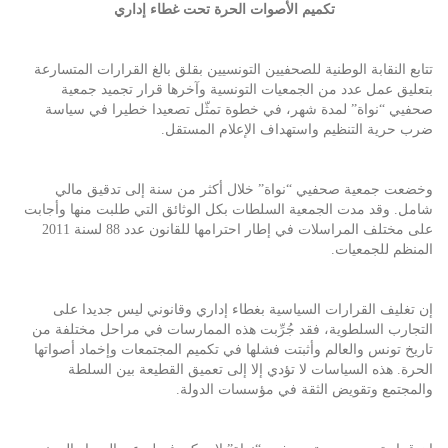
تكميم الأصوات الحرة تحت غطاء إداري
تتابع النقابة الوطنية للصحفيين التونسيين بقلق بالغ القرارات المتسارعة
بتعليق عمل عدد من الجمعيات التونسية وآخرها قرار تجميد جمعية
صحفيي “نواة” لمدة شهر، في خطوة تمثّل تصعيدا خطيرا في سياسة
ضرب حرية التنظيم واستهداف الإعلام المستقل.
وخضعت جمعية صحفيي “نواة” خلال أكثر من سنة إلى تدقيق مالي
شامل. وقد مدت الجمعية السلطات بكل الوثائق التي طلبت منها وأجابت
على مختلف المراسلات في إطار احترامها للقانون عدد 88 لسنة 2011
المنظم للجمعيات.
إن تغليف القرارات السياسية بغطاء إداري وقانوني ليس جديدا على
التجارب السلطوية، فقد جُرِّبت هذه الممارسات في مراحل مختلفة من
تاريخ تونس والعالم وأثبتت فشلها في تكميم المجتمعات وإخماد أصواتها
الحرة. هذه السياسات لا تؤدي إلا إلى تعميق القطيعة بين السلطة
والمجتمع وتقويض الثقة في مؤسسات الدولة.