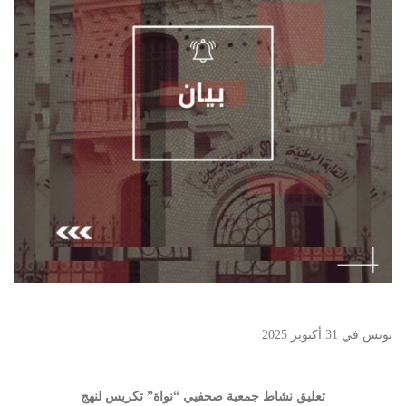
تونس في 31 أكتوبر 2025
تعليق نشاط جمعية صحفيي “نواة” تكريس لنهج