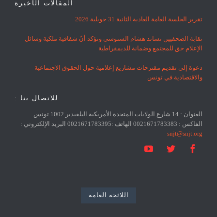
المقالات الأخيرة
تقرير الجلسة العامة العادية الثانية 31 جويلية 2026
نقابة الصحفيين تساند هشام السنوسي وتؤكد أنّ شفافية ملكية وسائل
الإعلام حق للمجتمع وضمانة للديمقراطية
دعوة إلى تقديم مقترحات مشاريع إعلامية حول الحقوق الاجتماعية
والاقتصادية في تونس
للاتصال بنا :
العنوان : 14 شارع الولايات المتحدة الأمريكية البلفيدير 1002 تونس
الفاكس : 0021671783383 الهاتف :0021671783395 البريد الإلكتروني :
snjt@snjt.org



اللائحة العامة