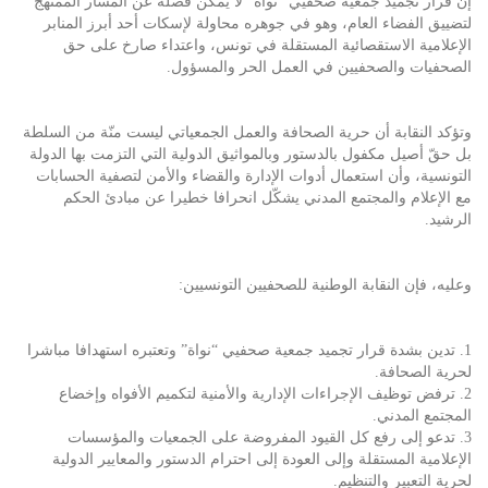
إن قرار تجميد جمعية صحفيي “نواة” لا يمكن فصله عن المسار الممنهج
لتضييق الفضاء العام، وهو في جوهره محاولة لإسكات أحد أبرز المنابر
الإعلامية الاستقصائية المستقلة في تونس، واعتداء صارخ على حق
الصحفيات والصحفيين في العمل الحر والمسؤول.
وتؤكد النقابة أن حرية الصحافة والعمل الجمعياتي ليست منّة من السلطة
بل حقّ أصيل مكفول بالدستور وبالمواثيق الدولية التي التزمت بها الدولة
التونسية، وأن استعمال أدوات الإدارة والقضاء والأمن لتصفية الحسابات
مع الإعلام والمجتمع المدني يشكّل انحرافا خطيرا عن مبادئ الحكم
الرشيد.
وعليه، فإن النقابة الوطنية للصحفيين التونسيين:
1. تدين بشدة قرار تجميد جمعية صحفيي “نواة” وتعتبره استهدافا مباشرا
لحرية الصحافة.
2. ترفض توظيف الإجراءات الإدارية والأمنية لتكميم الأفواه وإخضاع
المجتمع المدني.
3. تدعو إلى رفع كل القيود المفروضة على الجمعيات والمؤسسات
الإعلامية المستقلة وإلى العودة إلى احترام الدستور والمعايير الدولية
لحرية التعبير والتنظيم.