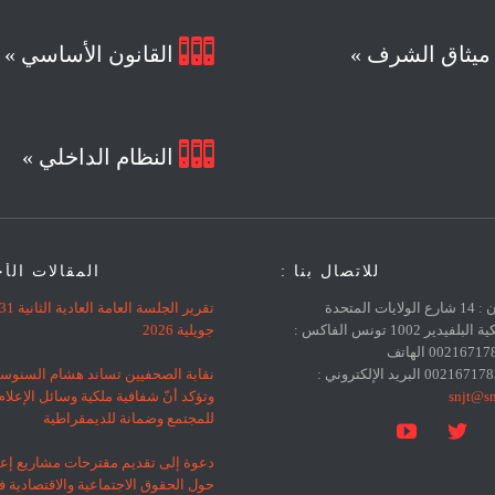

يثاق الشرف »
القانون الأساسي »

النظام الداخلي »
للاتصال بنا :
المقالات الأ
العنوان : 14 شارع الولايات المتحدة
تقرير الجلسة العامة العادية الثانية 
الأمريكية البلفيدير 1002 تونس الفاكس :
جويلية 2026
0021671783383 الهاتف
نقابة الصحفيين تساند هشام السنوس
snjt@sn
وتؤكد أنّ شفافية ملكية وسائل الإعلا
للمجتمع وضمانة للديمقراطية


دعوة إلى تقديم مقترحات مشاريع إعل
حول الحقوق الاجتماعية والاقتصادية 