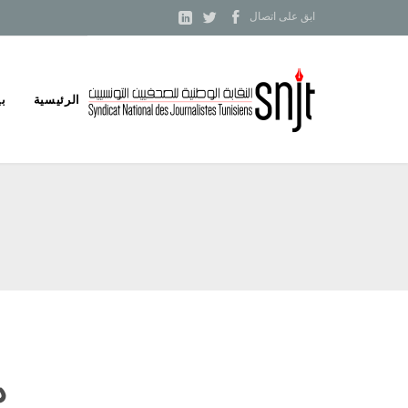



ابق على اتصال
Skip
الرئيسية
بي
to
content
د