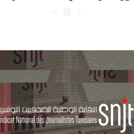


