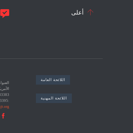


أعلى
م
اللائحة العامة
اللائحة المهنية
:0021671783395 البريد الإلكتروني :
jt.org
