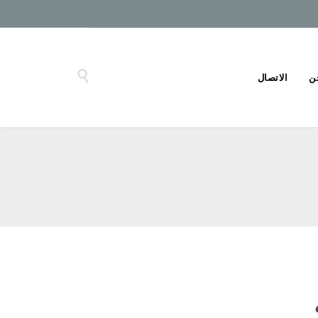

ن
الاتصال