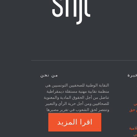
خيرة
من نحن
31
النقابة الوطنية للصحفيين التونسيين هي
منظمة نقابية مهنية مستقلة ديمقراطية
تناضل من أجل الحقوق المادية والمعنوية
ي
للصحافيين ومن أجل حرية الرأي والتعبير
م حق
وتنتصر لحق الشعوب في تقرير مصيرها
اقرا المزيد
امية
في