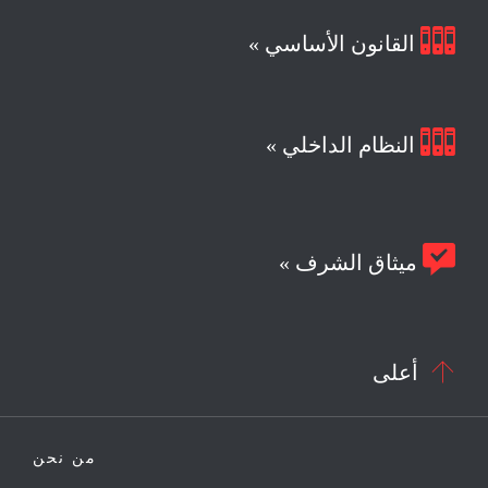

القانون الأساسي »

النظام الداخلي »

ميثاق الشرف »

أعلى
من نحن