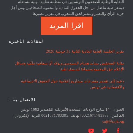
النقابة الوطنية للصحفيين التونسيين هي منظمة نقابية مهنية مستقلة
ديمقراطية تناضل من أجل الحقوق المادية والمعنوية للصحافيين ومن أجل
حرية الرأي والتعبير وتنتصر لحق الشعوب في تقرير مصيرها
اقرا المزيد
المقالات الأخيرة
تقرير الجلسة العامة العادية الثانية 31 جويلية 2026
نقابة الصحفيين تساند هشام السنوسي وتؤكد أنّ شفافية ملكية وسائل
الإعلام حق للمجتمع وضمانة للديمقراطية
دعوة إلى تقديم مقترحات مشاريع إعلامية حول الحقوق الاجتماعية
والاقتصادية في تونس
للاتصال بنا :
العنوان : 14 شارع الولايات المتحدة الأمريكية البلفيدير 1002 تونس
الفاكس : 0021671783383 الهاتف :0021671783395 البريد الإلكتروني :
snjt@snjt.org


