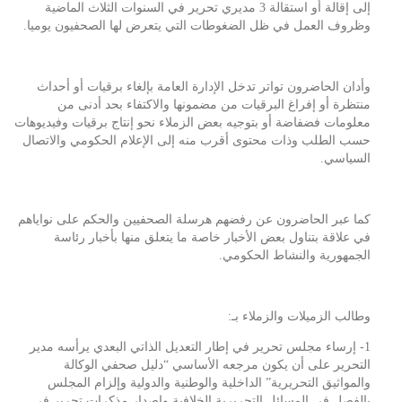
إلى إقالة أو استقالة 3 مديري تحرير في السنوات الثلاث الماضية
وظروف العمل في ظل الضغوطات التي يتعرض لها الصحفيون يوميا.
وأدان الحاضرون تواتر تدخل الإدارة العامة بإلغاء برقيات أو أحداث
منتظرة أو إفراغ البرقيات من مضمونها والاكتفاء بحد أدنى من
معلومات فضفاضة أو بتوجيه بعض الزملاء نحو إنتاج برقيات وفيديوهات
حسب الطلب وذات محتوى أقرب منه إلى الإعلام الحكومي والاتصال
السياسي.
كما عبر الحاضرون عن رفضهم هرسلة الصحفيين والحكم على نواياهم
في علاقة بتناول بعض الأخبار خاصة ما يتعلق منها بأخبار رئاسة
الجمهورية والنشاط الحكومي.
وطالب الزميلات والزملاء بـ:
1- إرساء مجلس تحرير في إطار التعديل الذاتي البعدي يرأسه مدير
التحرير على أن يكون مرجعه الأساسي “دليل صحفي الوكالة
والمواثيق التحريرية” الداخلية والوطنية والدولية وإلزام المجلس
بالفصل في المسائل التحريرية الخلافية وإصدار مذكرات تحرير في