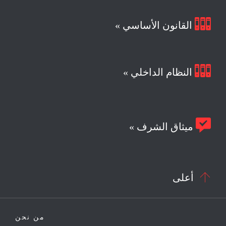

القانون الأساسي »

النظام الداخلي »

ميثاق الشرف »

أعلى
من نحن