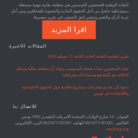
النقابة الوطنية للصحفيين التونسيين هي منظمة نقابية مهنية مستقلة
ديمقراطية تناضل من أجل الحقوق المادية والمعنوية للصحافيين ومن أجل
حرية الرأي والتعبير وتنتصر لحق الشعوب في تقرير مصيرها
اقرا المزيد
المقالات الأخيرة
تقرير الجلسة العامة العادية الثانية 31 جويلية 2026
نقابة الصحفيين تساند هشام السنوسي وتؤكد أنّ شفافية ملكية وسائل
الإعلام حق للمجتمع وضمانة للديمقراطية
دعوة إلى تقديم مقترحات مشاريع إعلامية حول الحقوق الاجتماعية
والاقتصادية في تونس
للاتصال بنا :
العنوان : 14 شارع الولايات المتحدة الأمريكية البلفيدير 1002 تونس
الفاكس : 0021671783383 الهاتف :0021671783395 البريد الإلكتروني :
snjt@snjt.org