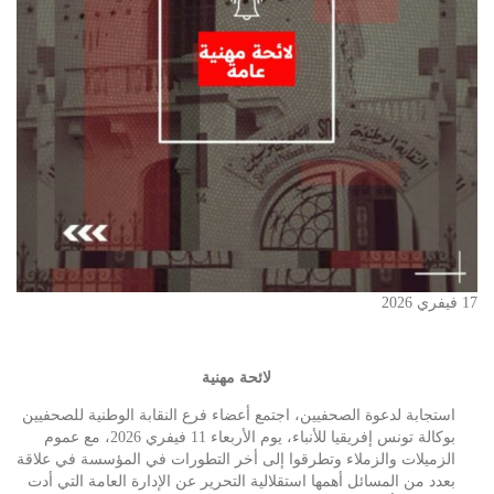
17 فيفري 2026
لائحة مهنية
استجابة لدعوة الصحفيين، اجتمع أعضاء فرع النقابة الوطنية للصحفيين
بوكالة تونس إفريقيا للأنباء، يوم الأربعاء 11 فيفري 2026، مع عموم
الزميلات والزملاء وتطرقوا إلى أخر التطورات في المؤسسة في علاقة
بعدد من المسائل أهمها استقلالية التحرير عن الإدارة العامة التي أدت