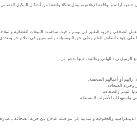
لى خلفية آرائه ومواقفه الإعلامية، يمثل شكلا واضحا من أشكال التنكيل القضائي 
ع العمل الصحفي وحرية التعبير في تونس، حيث ساهمت التتبعات القضائية والم
با على جودة النقاش العام وعلى حق التونسيات والتونسيين في إعلام حر وتعدد
 الزميل زياد الهاني وعائلته، فإنها تدعو إلى:
رائهم أو أعمالهم الصحفية.
ير وحرية الصحافة.
حفي واستهداف الأصوات المستقلة.
 الديمقراطية والحقوقية والمدنية إلى مواصلة الدفاع عن حرية الصحافة باعتبا