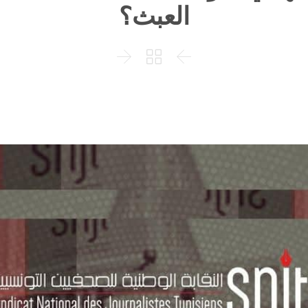
العبث؟


