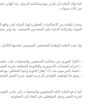
كما تؤكد النقابة أن تكرار تتبع ومحاكمة الزميل زياد الهاني ع
من ثلاث سنوات.
وتحذر النقابة من الانعكاسات الخطيرة لهذا المناخ على واق
الخوف والرقابة الذاتية على المضامين الصحفية، بما يؤثر سل
وإذ تجدد النقابة الوطنية للصحفيين التونسيين تضامنها الكامل مع
– الكفّ الفوري عن محاكمة الصحفيين والصحفيات على خلفية آ
– احترام الضمانات الدستورية والقانونية المتعلقة بحرية التعب
– اعتماد المرسوم عدد 115 إطارا قانونيا وحيدا للتعاطي مع قضايا النشر والصحافة.
– وضع حدّ لتوظيف القوانين الزجرية لتقييد حرية العمل الص
كما تدعو النقابة كافة الصحفيين والصحفيات، إلى جانب القوى
لحرية التعبير وحق المواطنين في النفاذ إلى المعلومة.