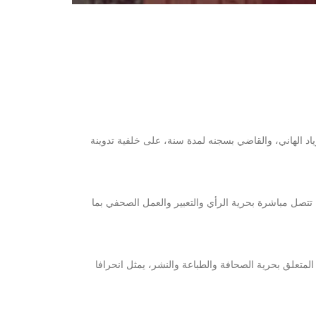
مة الابتدائية بتونس في حق الزميل الصحفي زياد الهاني، والقاضي بسجنه لمدة سنة، على خلفية تدوينة
بداد، في قضية تتصل مباشرة بحرية الرأي والتعبير والعمل الصحفي بما
تعتبر النقابة الوطنية للصحفيين التونسيين أن مواصلة توظيف النصوص الزجرية لمحاكمة الصحفيين خارج إطار المرسوم عدد 115 لسنة 2011 المتعلق بحرية الصحافة والطباعة والنشر، يمثل انحرافا