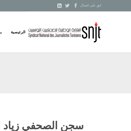



ابق على اتصال
Skip
الرئيسية
بي
to
content
سجن الصحفي زياد ال