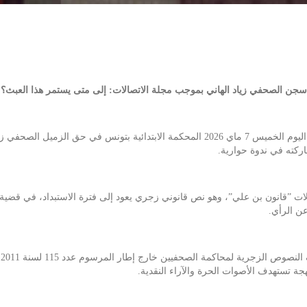
سجن الصحفي زياد الهاني بموجب مجلة الاتصالات: إلى متى يستمر هذا العبث؟
تدين النقابة الوطنية للصحفيين التونسيين الحكم الذي أصدرته اليوم الخميس 7 ماي 2026 المحك
كته في ندوة حوارية.
 على معنى الفصل 86 من مجلة الاتصالات ”قانون بن علي”، وهو نص قانوني زجري يعود إلى فترة الاست
عن الرأي.
و
ة تستهدف الأصوات الحرة والآراء النقدية.