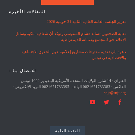
المقالات الأخيرة
تقرير الجلسة العامة العادية الثانية 31 جويلية 2026
نقابة الصحفيين تساند هشام السنوسي وتؤكد أنّ شفافية ملكية وسائل
الإعلام حق للمجتمع وضمانة للديمقراطية
دعوة إلى تقديم مقترحات مشاريع إعلامية حول الحقوق الاجتماعية
والاقتصادية في تونس
للاتصال بنا :
العنوان : 14 شارع الولايات المتحدة الأمريكية البلفيدير 1002 تونس
الفاكس : 0021671783383 الهاتف :0021671783395 البريد الإلكتروني :
snjt@snjt.org



اللائحة العامة