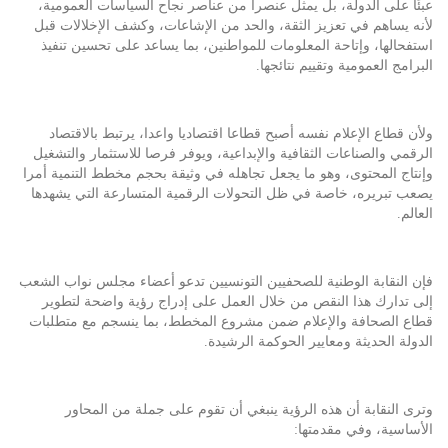
عبئًا على الدولة، بل يمثل عنصرا من عناصر نجاح السياسات العمومية،
لأنه يساهم في تعزيز الثقة، والحد من الإشاعات، وكشف الإخلالات قبل
استفحالها، وإتاحة المعلومات للمواطنين، بما يساعد على تحسين تنفيذ
البرامج العمومية وتقييم نتائجها.
ولأن قطاع الإعلام نفسه أصبح قطاعا اقتصاديا واعدا، يرتبط بالاقتصاد
الرقمي والصناعات الثقافية والإبداعية، ويوفر فرصا للاستثمار والتشغيل
وإنتاج المحتوى، وهو ما يجعل تجاهله في وثيقة بحجم مخطط التنمية أمرا
يصعب تبريره، خاصة في ظل التحولات الرقمية المتسارعة التي يشهدها
العالم.
فإن النقابة الوطنية للصحفيين التونسيين تدعو أعضاء مجلس نواب الشعب
إلى تدارك هذا النقص من خلال العمل على إدراج رؤية واضحة لتطوير
قطاع الصحافة والإعلام ضمن مشروع المخطط، بما ينسجم مع متطلبات
الدولة الحديثة ومعايير الحوكمة الرشيدة.
وترى النقابة أن هذه الرؤية ينبغي أن تقوم على جملة من المحاور
الأساسية، وفي مقدمتها: