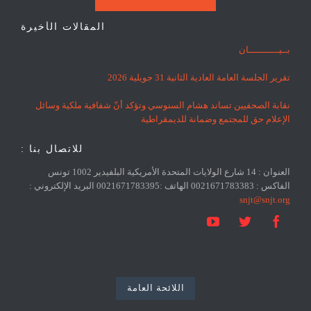
المقالات الأخيرة
بــيـــــــــــان
تقرير الجلسة العامة العادية الثانية 31 جويلية 2026
نقابة الصحفيين تساند هشام السنوسي وتؤكد أنّ شفافية ملكية وسائل
الإعلام حق للمجتمع وضمانة للديمقراطية
للاتصال بنا :
العنوان : 14 شارع الولايات المتحدة الأمريكية البلفيدير 1002 تونس
الفاكس : 0021671783383 الهاتف :0021671783395 البريد الإلكتروني :
snjt@snjt.org



اللائحة العامة