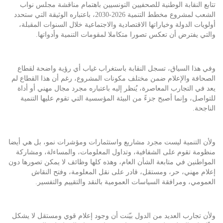
تتابع النقابة الوطنية للصحفيين التونسيين باهتمام مناقشة مجلس نواب
الشعب لمشروع مخطط التنمية 2026-2030، باعتباره الوثيقة التي ستحدد
أولويات الدولة وخياراتها الاقتصادية والاجتماعية خلال السنوات المقبلة،
والتي يفترض أن تعكس تصورا متكاملا لمقومات التنمية وأدواتها.
وفي هذا السياق، تسجل النقابة باستغراب غياب أي رؤية واضحة لقطاع
الصحافة والإعلام ضمن مختلف مكونات المشروع، رغم أن هذا القطاع لم
يعد في التجارب المعاصرة، يُنظر إليه باعتباره مجرد مجال مهني أو أداة
للتواصل، وإنما أصبح جزءً من البيئة المؤسسية التي تقوم عليها التنمية
الناجحة.
ولأن التنمية ليست مجرد مشاريع واستثمارات ومؤشرات نمو، بل هي أيضا
منظومة تقوم على الشفافية، وتداول المعلومات، والمساءلة، ومشاركة
المواطنين في متابعة الشأن العام، وهذه كلها وظائف لا يمكن تصورها دون
إعلام مهني، حر، ومستقل، قادر على نقل المعلومة، وفتح النقاش
العمومي، ومرافقة السياسات العمومية بالنقد والتقييم والتفسير.
ولأن تجارب العديد من الدول بيّنت أن وجود إعلام قوي ومستقل لا يشكل