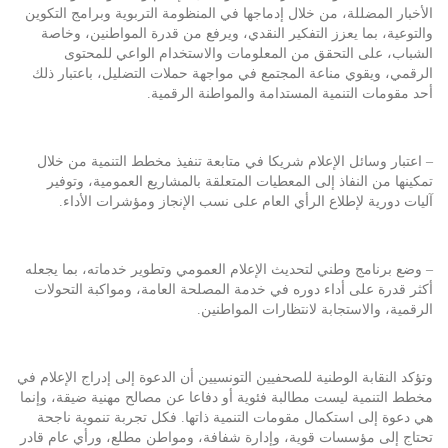
الأخبار المضللة، من خلال إدماجها في المنظومة التربوية وبرامج التكوين
والتوعية، بما يعزز التفكير النقدي، ويرفع من قدرة المواطنين، وخاصة
الشباب، على التحقق من المعلومات والاستخدام الواعي للمحتوى
الرقمي، ويقوي مناعة المجتمع في مواجهة حملات التضليل، باعتبار ذلك
أحد مقومات التنمية المستدامة والمواطنة الرقمية.
– اعتبار وسائل الإعلام شريكا في متابعة تنفيذ مخطط التنمية من خلال
تمكينها من النفاذ إلى المعطيات المتعلقة بالمشاريع العمومية، وتوفير
آليات دورية لإطلاع الرأي العام على نسب الإنجاز ومؤشرات الأداء.
– وضع برنامج وطني لتحديث الإعلام العمومي وتطوير خدماته، بما يجعله
أكثر قدرة على أداء دوره في خدمة المصلحة العامة، ومواكبة التحولات
الرقمية، والاستجابة لانتظارات المواطنين.
وتؤكد النقابة الوطنية للصحفيين التونسيين أن الدعوة إلى إدراج الإعلام في
مخطط التنمية ليست مطالبة فئوية أو دفاعا عن مصالح مهنية ضيقة، وإنما
هي دعوة إلى استكمال مقومات التنمية ذاتها. فكل تجربة تنموية ناجحة
تحتاج إلى مؤسسات قوية، وإدارة شفافة، ومواطن مطلع، ورأي عام قادر