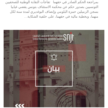
بمراجعة الحكم الصادر في حقهما تفاجأت النقابة الوطنية للصحفيين
التونسيين بصدور حكم عن محكمة الاستئناف بتونس يقضي غيابيا
بسجن الزميلين حمزة البلومي وإنصاف البوغديري لمدة سنة لكل
منهما، وبخطية مالية في حقهما، على خلفية الشكاية…