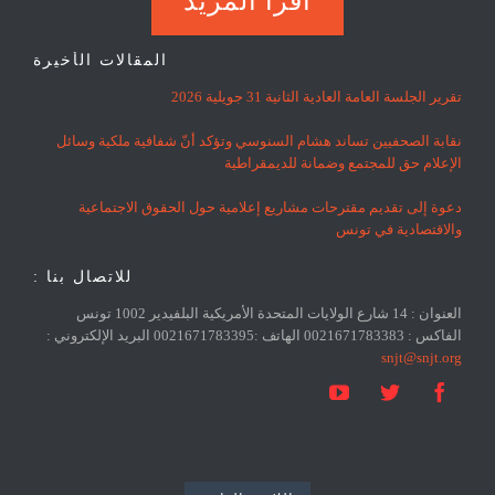
اقرا المزيد
المقالات الأخيرة
تقرير الجلسة العامة العادية الثانية 31 جويلية 2026
نقابة الصحفيين تساند هشام السنوسي وتؤكد أنّ شفافية ملكية وسائل
الإعلام حق للمجتمع وضمانة للديمقراطية
دعوة إلى تقديم مقترحات مشاريع إعلامية حول الحقوق الاجتماعية
والاقتصادية في تونس
للاتصال بنا :
العنوان : 14 شارع الولايات المتحدة الأمريكية البلفيدير 1002 تونس
الفاكس : 0021671783383 الهاتف :0021671783395 البريد الإلكتروني :
snjt@snjt.org


