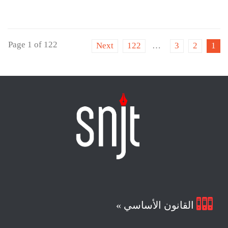
Page 1 of 122
Next
122
…
3
2
1

القانون الأساسي »