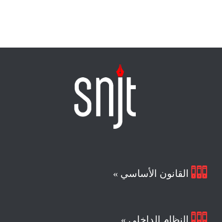

القانون الأساسي »

النظام الداخلي »