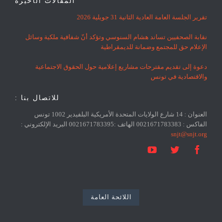
المقالات الأخيرة
تقرير الجلسة العامة العادية الثانية 31 جويلية 2026
نقابة الصحفيين تساند هشام السنوسي وتؤكد أنّ شفافية ملكية وسائل
الإعلام حق للمجتمع وضمانة للديمقراطية
دعوة إلى تقديم مقترحات مشاريع إعلامية حول الحقوق الاجتماعية
والاقتصادية في تونس
للاتصال بنا :
العنوان : 14 شارع الولايات المتحدة الأمريكية البلفيدير 1002 تونس
الفاكس : 0021671783383 الهاتف :0021671783395 البريد الإلكتروني :
snjt@snjt.org



اللائحة العامة