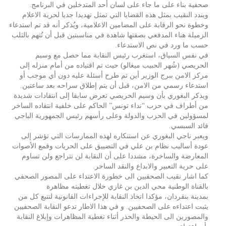
صحفية بناء على ما جاء على لسان أحد المتدخلين في البرنامج.
ويندد النقيب بمثل هذه القضايا التي تمثل تهديدا جديا لحرية الاعلام
وخطوة نحو الرقابة على المضامين الاعلامية، ويٌذكر أنه قد تم استدعاء
الزميلة هناء المدفعي بصفتها شاهدة في مناسبتين قبل أن تُتهم بالثلب
حسب ما ورد في نص الاستدعاء.
في نفس السياق، استغرب رئيس النقابة مما حصل مع وسيم
الحريصي (شُهر الحبيب ميغالو) حيث تم اقتياده من أمام منزله إلى
مركز الامن ببرج الوزير أين تم طرح أسئلة عليه دون أي موجب أو
استدعاء رسمي من الامن، قبل أن يتم إطلاق سراحه بعد ساعتين.
ويذكر البغوري بأن وسيم الحريصي تعرض سابقا إلى انتقادات شديدة
من أطراف في حزب “نداء تونس” الحاكم على خلفية انتقاده الساخر
لمسؤولين في الحزب والدولة وعلى رأسهم رئيس الجمهورية الباجي
قائد السبسي.
ويعبر ناجي البغوري عن استنكاره لهذه الممارسات التي تؤشر إلى
عودة أساليب نظام بن علي في التضييق على الحريات وقمع الأصوات
المعارضة والساخرة، مشددا على أن النقابة لن تتراجع ولن تساوم
على حرية التعبير والابداع والنقد الساخر.
كما اشار نقيب الصحفيين الى خطورة الاعتداء على المصور الصحفي
بالقناة الوطنية محي الدين بن غازي خلال تغطيته مظاهرة
بمدينة بنقردان، مؤكدا اتخاذ النقابة للإجراءات القانونية لتتبع كل من
يثبت اعتداءه على الصحفيين. و في هذا الاطار تدعو النقابة الصحفيين
والمصورين الى الحيطة والحذر أثناء تغطية المظاهرات وإبلاغ النقابة