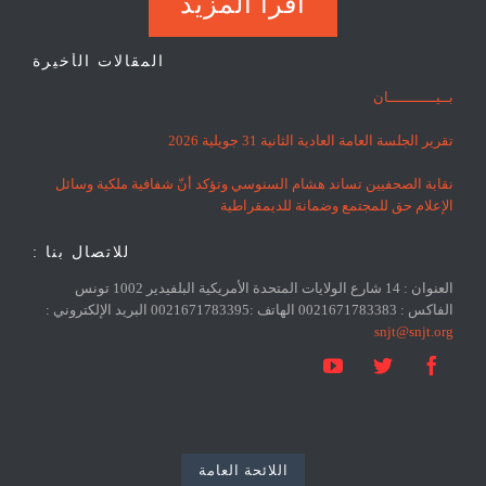
اقرا المزيد
المقالات الأخيرة
بــيـــــــــــان
تقرير الجلسة العامة العادية الثانية 31 جويلية 2026
نقابة الصحفيين تساند هشام السنوسي وتؤكد أنّ شفافية ملكية وسائل
الإعلام حق للمجتمع وضمانة للديمقراطية
للاتصال بنا :
العنوان : 14 شارع الولايات المتحدة الأمريكية البلفيدير 1002 تونس
الفاكس : 0021671783383 الهاتف :0021671783395 البريد الإلكتروني :
snjt@snjt.org



اللائحة العامة