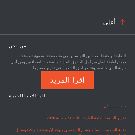

أعلى
من نحن
النقابة الوطنية للصحفيين التونسيين هي منظمة نقابية مهنية مستقلة
ديمقراطية تناضل من أجل الحقوق المادية والمعنوية للصحافيين ومن أجل
حرية الرأي والتعبير وتنتصر لحق الشعوب في تقرير مصيرها
اقرا المزيد
المقالات الأخيرة
بــيـــــــــــان
تقرير الجلسة العامة العادية الثانية 31 جويلية 2026
نقابة الصحفيين تساند هشام السنوسي وتؤكد أنّ شفافية ملكية وسائل