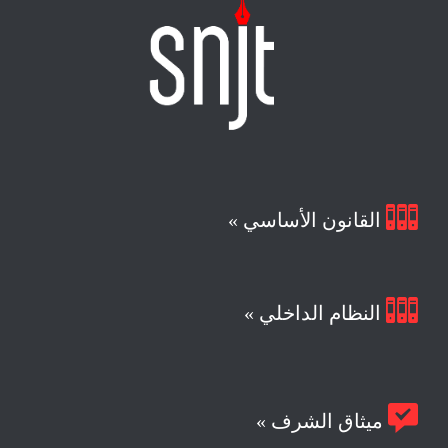

القانون الأساسي »

النظام الداخلي »

ميثاق الشرف »