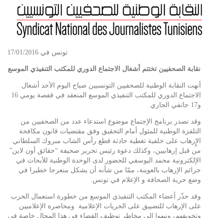
تونس في 17/01/2016
نقابة الصحفيين تختتم أشغال الاجتماع الدوري للمكتب التنفيذي الموسع
أنهت النقابة الوطنية للصحفيين التونسيين صباح اليوم الأحد أشغال
الاجتماع الدوري للمكتب التنفيذي الموسع المنعقد في قفصة يومي 16
و17 جانفي الجاري.
وقد تصدر برنامج الإجتماع موضوع استدعاء عدد من الصحفيين من
التلفزة الوطنية للمثول أمام التحقيق وفق مقتضيات قانون مكافحة
الإٍرهاب على خلفية تغطية حادثة قطع رأس الشاب مبروك السلطاني
من قبل إرهابيين، وكذلك دعوة رئيس تحرير صحيفة “حقائق أون لاين”
الإلكترونية محمد اليوسفي للحضور لدى الوحدة الوطنية للأبحاث في
جرائم الإرهاب بالعوينة، ممّا من شأنه أن يشكل منعرجا خطيرا في
وضع حرية الصحافة و الإعلام في تونس.
وقد حذّر أعضاء المكتب التنفيذي الموسع من خطورة استعمال الحرب
على الإرهاب للتضييق على الحريات الإعلامية ومحاصرة الإعلاميين
وتخويفهم، ونبهوا إلى مخاطر توظيف القضاء في هذا المجال خاصة في