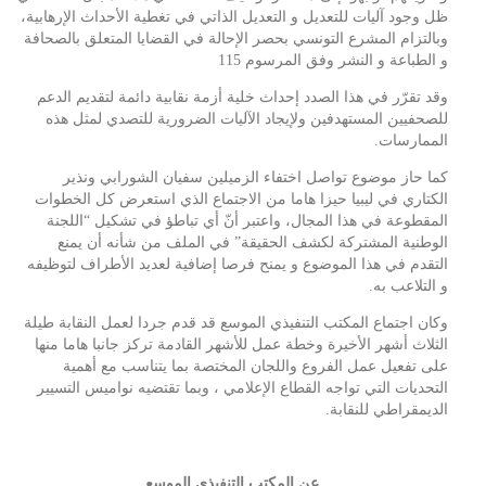
ظل وجود آليات للتعديل و التعديل الذاتي في تغطية الأحداث الإرهابية،
وبالتزام المشرع التونسي بحصر الإحالة في القضايا المتعلق بالصحافة
و الطباعة و النشر وفق المرسوم 115
وقد تقرّر في هذا الصدد إحداث خلية أزمة نقابية دائمة لتقديم الدعم
للصحفيين المستهدفين ولإيجاد الآليات الضرورية للتصدي لمثل هذه
الممارسات.
كما حاز موضوع تواصل اختفاء الزميلين سفيان الشورابي ونذير
الكتاري في ليبيا حيزا هاما من الاجتماع الذي استعرض كل الخطوات
المقطوعة في هذا المجال، واعتبر أنّ أي تباطؤ في تشكيل “اللجنة
الوطنية المشتركة لكشف الحقيقة” في الملف من شأنه أن يمنع
التقدم في هذا الموضوع و يمنح فرصا إضافية لعديد الأطراف لتوظيفه
و التلاعب به.
وكان اجتماع المكتب التنفيذي الموسع قد قدم جردا لعمل النقابة طيلة
الثلاث أشهر الأخيرة وخطة عمل للأشهر القادمة تركز جانبا هاما منها
على تفعيل عمل الفروع واللجان المختصة بما يتناسب مع أهمية
التحديات التي تواجه القطاع الإعلامي ، وبما تقتضيه نواميس التسيير
الديمقراطي للنقابة.
عن المكتب التنفيذي الموسع