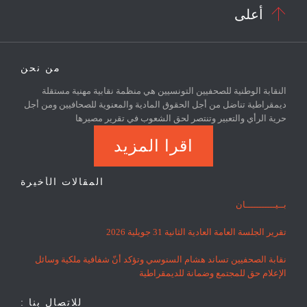

أعلى
من نحن
النقابة الوطنية للصحفيين التونسيين هي منظمة نقابية مهنية مستقلة
ديمقراطية تناضل من أجل الحقوق المادية والمعنوية للصحافيين ومن أجل
حرية الرأي والتعبير وتنتصر لحق الشعوب في تقرير مصيرها
اقرا المزيد
المقالات الأخيرة
بــيـــــــــــان
تقرير الجلسة العامة العادية الثانية 31 جويلية 2026
نقابة الصحفيين تساند هشام السنوسي وتؤكد أنّ شفافية ملكية وسائل
الإعلام حق للمجتمع وضمانة للديمقراطية
للاتصال بنا :