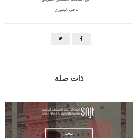
ناجي البغوري


ذات صلة