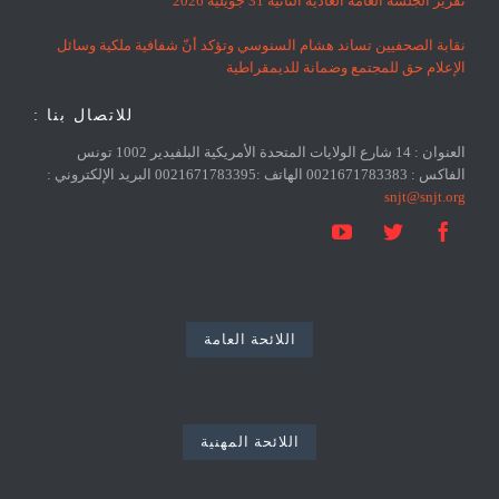
تقرير الجلسة العامة العادية الثانية 31 جويلية 2026
نقابة الصحفيين تساند هشام السنوسي وتؤكد أنّ شفافية ملكية وسائل
الإعلام حق للمجتمع وضمانة للديمقراطية
للاتصال بنا :
العنوان : 14 شارع الولايات المتحدة الأمريكية البلفيدير 1002 تونس
الفاكس : 0021671783383 الهاتف :0021671783395 البريد الإلكتروني :
snjt@snjt.org



اللائحة العامة
اللائحة المهنية