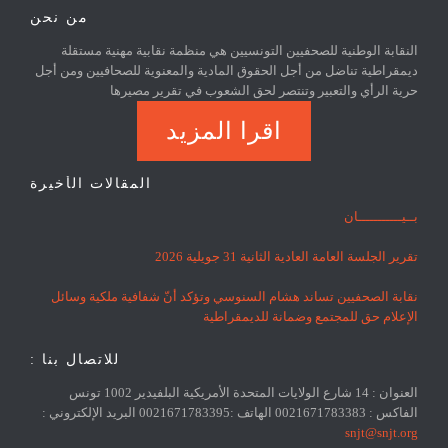
من نحن
النقابة الوطنية للصحفيين التونسيين هي منظمة نقابية مهنية مستقلة
ديمقراطية تناضل من أجل الحقوق المادية والمعنوية للصحافيين ومن أجل
حرية الرأي والتعبير وتنتصر لحق الشعوب في تقرير مصيرها
اقرا المزيد
المقالات الأخيرة
بــيـــــــــــان
تقرير الجلسة العامة العادية الثانية 31 جويلية 2026
نقابة الصحفيين تساند هشام السنوسي وتؤكد أنّ شفافية ملكية وسائل
الإعلام حق للمجتمع وضمانة للديمقراطية
للاتصال بنا :
العنوان : 14 شارع الولايات المتحدة الأمريكية البلفيدير 1002 تونس
الفاكس : 0021671783383 الهاتف :0021671783395 البريد الإلكتروني :
snjt@snjt.org