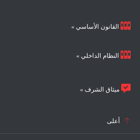

القانون الأساسي »

النظام الداخلي »

ميثاق الشرف »

أعلى